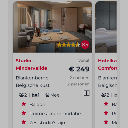
8,9
Studio -
Vanaf
Hotelkamer 
€ 249
Mindervalide
Comfort
Blankenberge,
Blankenberg
2 nachten
2 personen
Belgische kust
Belgische ku
2
1
Nee
2
1
Balkon
Balkon
Ruime accommodatie
Ruime
Zes studio’s zijn
Moder