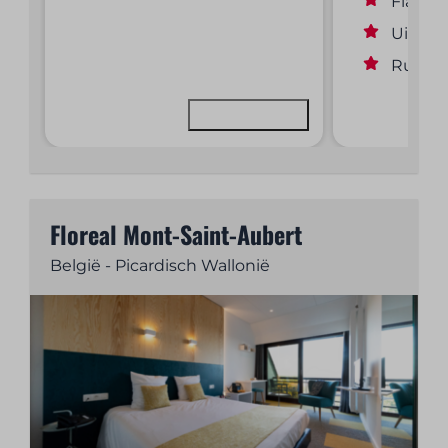
Flatscr
Uitzich
Ruimte
Bekijken
Floreal Mont-Saint-Aubert
België - Picardisch Wallonië