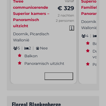
Twee
Vanaf
Superior
€ 329
communicerende
Familiekam
Superior kamers –
Panoramisch
2 nachten
Panoramisch
2 personen
Doornik, Pica
uitzicht
Wallonië
Doornik, Picardisch
4
1
Wallonië
Balkon
5
2
Nee
Dubbel
Balkon
voor 2
Panoramisch uitzicht
Panora
Bekijken
Floreal Blankenberge