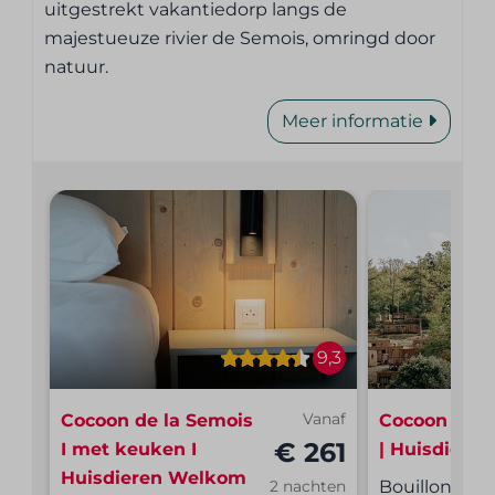
uitgestrekt vakantiedorp langs de
majestueuze rivier de Semois, omringd door
natuur.
Meer informatie
9,3
Cocoon de la Semois
Vanaf
Cocoon de l
€ 261
I met keuken I
| Huisdiere
Huisdieren Welkom
Bouillon, Ar
2 nachten