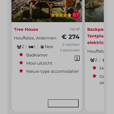
8,7
Tree House
Vanaf
Backpacker 
€ 274
Tentplaats 
Houffalize, Ardennen
elektriciteit
2 nachten
2
1
Nee
2 personen
Houffalize, 
Badkamer
2
Ne
Mooi uitzicht
Mooi ui
Nieuw type accomodatie!
Gemeen
sanitai
Bekijken