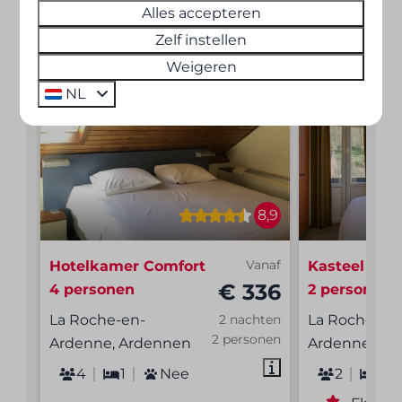
Alles accepteren
Meer informatie
Zelf instellen
Weigeren
NL
8,9
Hotelkamer Comfort
Vanaf
Kasteel hot
€ 336
4 personen
2 personen
La Roche-en-
La Roche-en
2 nachten
2 personen
Ardenne, Ardennen
Ardenne, Ar
4
1
Nee
2
1