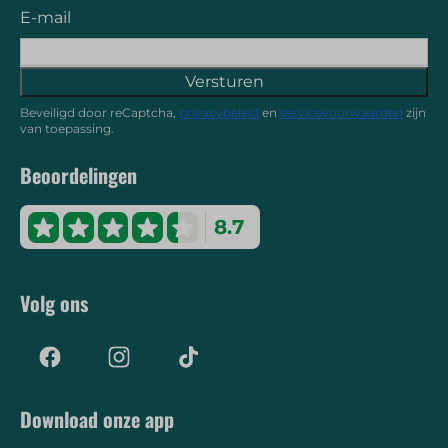
E-mail
Versturen
Beveiligd door reCaptcha,
privacybeleid
en
servicevoorwaarden
zijn
van toepassing.
Beoordelingen
8.7
Volg ons
Download onze app