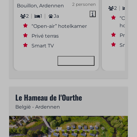
2 personen
Bouillon, Ardennen
2
1
2
1
Ja
“Open-
hotelk
“Open-air” hotelkamer
Privé t
Privé terras
Smart 
Smart TV
Bekijken
Le Hameau de l'Ourthe
België - Ardennen