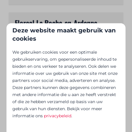
Floreal La Roche-en-Ardenne
Deze website maakt gebruik van
België - Ardennen
cookies
We gebruiken cookies voor een optimale
gebruikservaring, om gepersonaliseerde inhoud te
bieden en ons verkeer te analyseren. Ook delen we
informatie over uw gebruik van onze site met onze
partners voor social media, adverteren en analyse.
Deze partners kunnen deze gegevens combineren
met andere informatie die u aan ze heeft verstrekt
of die ze hebben verzameld op basis van uw
Floreal La Roche: 4 hectare natuur aan de
gebruik van hun diensten. Bekijk voor meer
Ourthe, op 800m van La Roche. Verblijf in
informatie ons
privacybeleid
.
studio's, kamers of appartementen en geniet
van lokale gerechten!