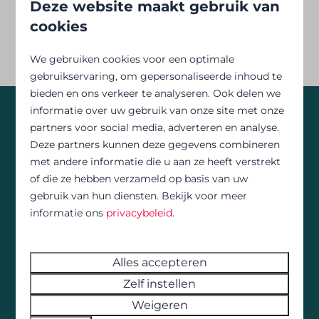
Deze website maakt gebruik van
cookies
We gebruiken cookies voor een optimale
gebruikservaring, om gepersonaliseerde inhoud te
bieden en ons verkeer te analyseren. Ook delen we
informatie over uw gebruik van onze site met onze
partners voor social media, adverteren en analyse.
Nieuw te koop!
Deze partners kunnen deze gegevens combineren
met andere informatie die u aan ze heeft verstrekt
STACARAVAN OP CAMPING LA COLLINE
of die ze hebben verzameld op basis van uw
gebruik van hun diensten. Bekijk voor meer
€14.000,- inclusief terras en jaargeld t/m 2026.
informatie ons
privacybeleid
.
Interesse? Neem contact met ons op!
Alles accepteren
Zelf instellen
Weigeren