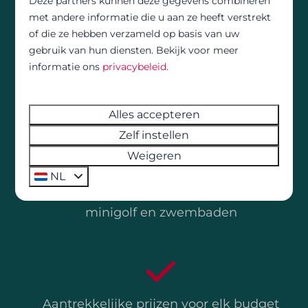
Deze partners kunnen deze gegevens combineren
hele gezin: er is altijd een formule die bij je past.
met andere informatie die u aan ze heeft verstrekt
of die ze hebben verzameld op basis van uw
gebruik van hun diensten. Bekijk voor meer
informatie ons
privacybeleid
.
Van hotelkamers tot glamping en ruime
kampeerplaatsen
Alles accepteren
Zelf instellen
Weigeren
NL
Tal van faciliteiten zoals brasserie,
minigolf en zwembaden
Aantrekkelijke prijzen voor elk budget