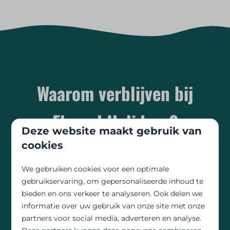
Waarom verblijven bij
Floreal Holidays?
Deze website maakt gebruik van
cookies
Floreal Holidays is dé ideale keuze voor een
ontspannen staycation
in België. De
We gebruiken cookies voor een optimale
vakantieparken, campings en vakantiedorpen
gebruikservaring, om gepersonaliseerde inhoud te
bieden een ruime variatie aan accommodaties,
bieden en ons verkeer te analyseren. Ook delen we
activiteiten en faciliteiten voor elk type reiziger.
informatie over uw gebruik van onze site met onze
Of je nu alleen reist, met je partner of met het
partners voor social media, adverteren en analyse.