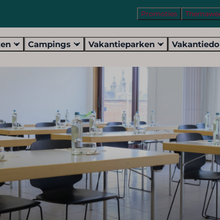
Promoties
Themawe
ken
Campings
Vakantieparken
Vakantied