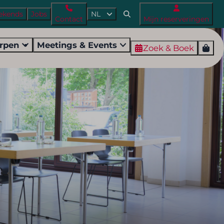
ekends
Jobs
NL
Contact
Mijn reserveringen
orpen
Meetings & Events
Zoek & Boek