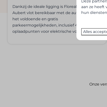
Deze partner
​Dankzij de ideale ligging is Floreal Mont-Saint-
aan ze heeft 
hun diensten
Aubert vlot bereikbaar met de auto en biedt
het voldoende en gratis
parkeermogelijkheden, inclusief 4
oplaadpunten voor elektrische voertuigen.
Alles accept
Onze ver