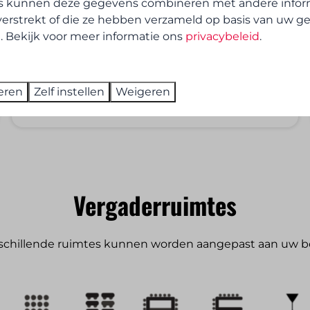
s kunnen deze gegevens combineren met andere inform
​Floreal Mont-Saint-Aubert beschikt over 45
verstrekt of die ze hebben verzameld op basis van uw g
. Bekijk voor meer informatie ons
privacybeleid
.
moderne hotelkamers, variërend van
eenpersoonskamers tot familiekamers met
mezzanine, afgestemd op uw wensen en
budget.
eren
Zelf instellen
Weigeren
Vergaderruimtes
schillende ruimtes kunnen worden aangepast aan uw b