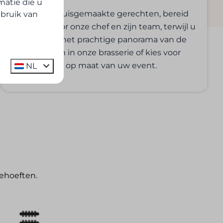
atie die u
Geniet van huisgemaakte gerechten, bereid
ebruik van
met zorg door onze chef en zijn team, terwijl u
uitkijkt over het prachtige panorama van de
streek. Lunch in onze brasserie of kies voor
een privézaal op maat van uw event.
NL
ehoeften.