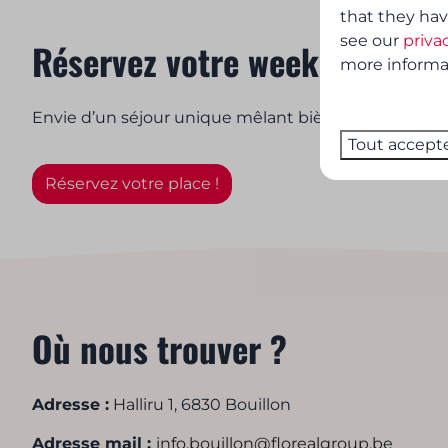
that they hav
see our
priva
Réservez votre week-end biè
more informati
Envie d’un séjour unique mêlant bière artisanale, n
Tout accept
Réservez votre place !
Où nous trouver ?
Adresse :
Halliru 1, 6830 Bouillon
Adresse mail
:
info.bouillon@florealgroup.be