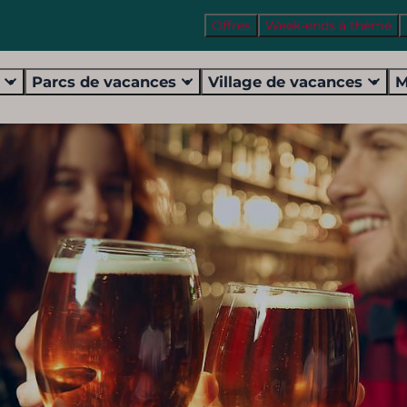
Offres
Week-ends à thème
s
Parcs de vacances
Village de vacances
M