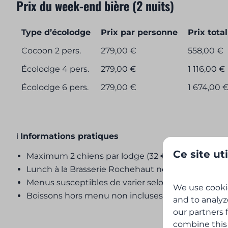
Prix du week-end bière (2 nuits)
Type d’écolodge
Prix par personne
Prix total
Cocoon 2 pers.
279,00 €
558,00 €
Écolodge 4 pers.
279,00 €
1 116,00 €
Écolodge 6 pers.
279,00 €
1 674,00 
ℹ️
Informations pratiques
Ce site ut
Maximum 2 chiens par lodge (32 € par chien)
Lunch à la Brasserie Rochehaut non inclus
Menus susceptibles de varier selon les produits d
We use cookie
Boissons hors menu non incluses
and to analyz
our partners 
combine this