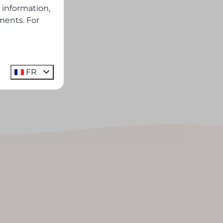
 information,
ments. For
FR