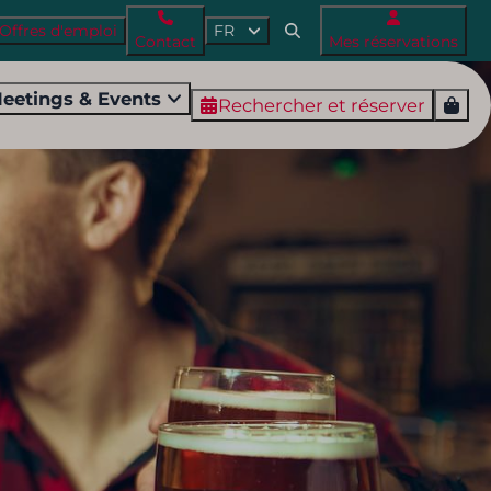
Offres d'emploi
FR
Contact
Mes réservations
eetings & Events
Rechercher et réserver