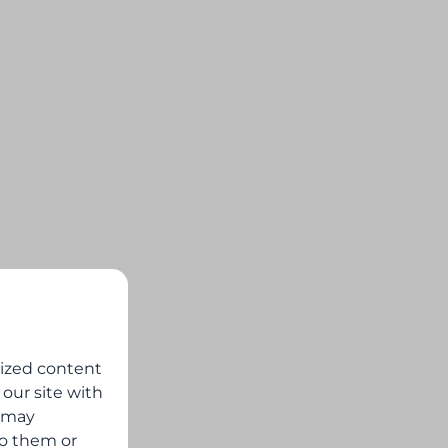
lized content
 our site with
s may
to them or