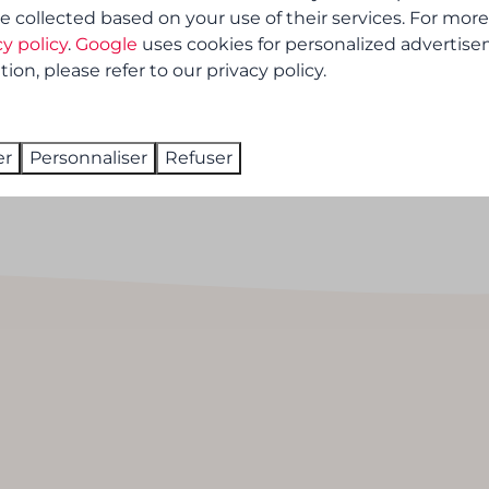
e collected based on your use of their services. For more
cy policy
.
Google
uses cookies for personalized advertise
re dans les Ardennes
on, please refer to our privacy policy.
ature et gastronomie à Bouillon ?
er
Personnaliser
Refuser