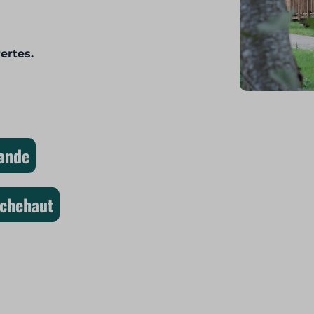
ertes.
mande
ochehaut