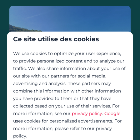
Ce site utilise des cookies
We use cookies to optimize your user experience,
to provide personalized content and to analyze our
traffic. We also share information about your use of
our site with our partners for social media,
advertising and analysis. These partners may
combine this information with other information
Profitez d'un séjour à La
you have provided to them or that they have
collected based on your use of their services. For
Roche-en-Ardenne
more information, see our
privacy policy
.
Google
uses cookies for personalized advertisements. For
more information, please refer to our privacy
Notre aire de camping-cars, située au cœur des
policy.