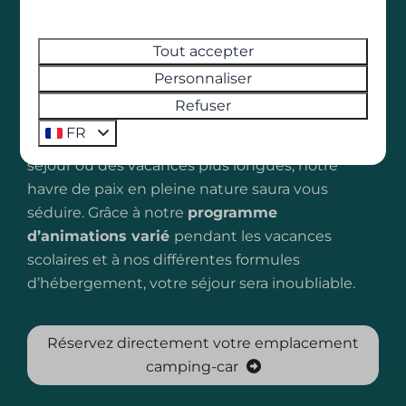
Ardennes belges, est entourée de sentiers de
randonnée et de pistes VTT. À seulement 5
minutes en voiture (ou 30 minutes à pied) du
Tout accepter
centre animé de La Roche-en-Ardenne, elle
Personnaliser
offre des panoramas à couper le souffle et un
Refuser
accès à une
piscine extérieure chauffée à
FR
proximité
. Que vous veniez pour un court
séjour ou des vacances plus longues, notre
havre de paix en pleine nature saura vous
séduire. Grâce à notre
programme
d’animations varié
pendant les vacances
scolaires et à nos différentes formules
d’hébergement, votre séjour sera inoubliable.
Réservez directement votre emplacement
camping-car