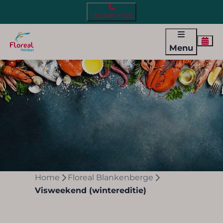
+32 800 11 505
Menu
Home
Floreal Blankenberge
Visweekend (wintereditie)