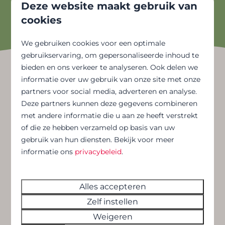
Oktober 2025 - Noël V.
Deze website maakt gebruik van
cookies
We gebruiken cookies voor een optimale
gebruikservaring, om gepersonaliseerde inhoud te
bieden en ons verkeer te analyseren. Ook delen we
informatie over uw gebruik van onze site met onze
Waar kunt u ons vinden?
partners voor social media, adverteren en analyse.
Deze partners kunnen deze gegevens combineren
met andere informatie die u aan ze heeft verstrekt
Adres:
Koning Albert-I-laan 59, 8370
of die ze hebben verzameld op basis van uw
Blankenberge
gebruik van hun diensten. Bekijk voor meer
informatie ons
privacybeleid
.
Telefoonnummer:
+32(0)50 43 21 11
E-mail:
blankenberge@florealgroup.be
Alles accepteren
Zelf instellen
Neem contact met ons op
Weigeren