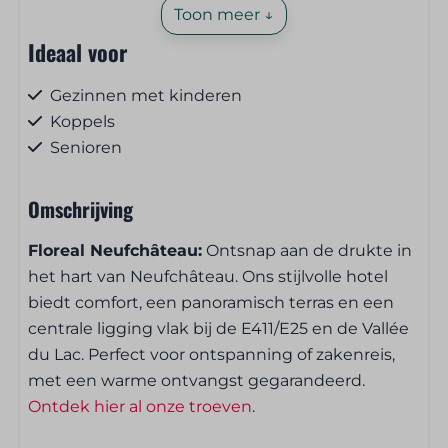
Toon meer ↓
Ideaal voor
Gezinnen met kinderen
Koppels
Senioren
Huisdiervriendelijk
Omschrijving
Huisdieren
Floreal Neufchâteau:
Ontsnap aan de drukte in
het hart van Neufchâteau. Ons stijlvolle hotel
Huisdieren toegestaan
biedt comfort, een panoramisch terras en een
centrale ligging vlak bij de E411/E25 en de Vallée
Ontbijt- en lunchservice
du Lac. Perfect voor ontspanning of zakenreis,
Ontbijt optioneel (supplement)
met een warme ontvangst gegarandeerd.
Lunchpakket optioneel (supplement)
Ontdek hier al onze troeven
.