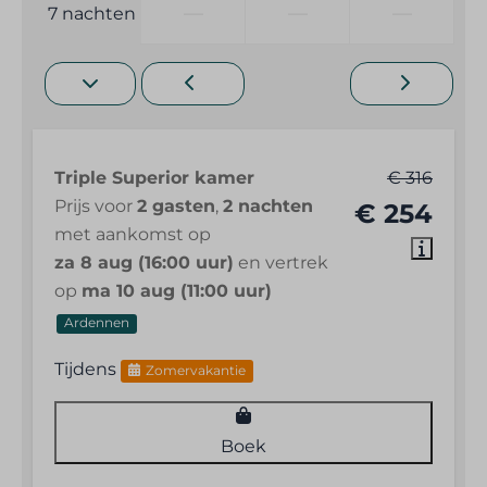
—
—
—
7 nachten
Kluis
Rookmelder
Triple Superior kamer
€ 316
Prijs voor
2 gasten
,
2 nachten
€ 254
met aankomst op
za 8 aug (16:00 uur)
en vertrek
op
ma 10 aug (11:00 uur)
Ardennen
Tijdens
Zomervakantie
Boek