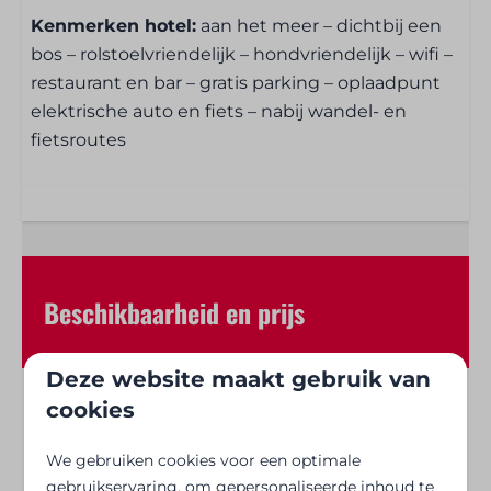
Slaapkamer
Kenmerken hotel:
aan het meer – dichtbij een
bos – rolstoelvriendelijk – hondvriendelijk – wifi –
Beddengoed inbegrepen
restaurant en bar – gratis parking – oplaadpunt
Kledingkast
elektrische auto en fiets – nabij wandel- en
Kledinghangers: 5
fietsroutes
Televisie in de kamer
Badkamer
Handdoeken inbegrepen
Handdoeken beschikbaar (supplement)
Beschikbaarheid en prijs
Badkamer
Toilet
Deze website maakt gebruik van
Douche
cookies
Wastafel: 1
2 gasten
Haardroger / Föhn
We gebruiken cookies voor een optimale
za
08-08-2026
ma
10-08-2026
gebruikservaring, om gepersonaliseerde inhoud te