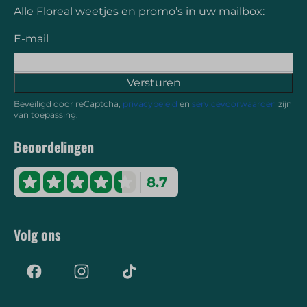
Alle Floreal weetjes en promo’s in uw mailbox:
E-mail
Versturen
Beveiligd door reCaptcha,
privacybeleid
en
servicevoorwaarden
zijn
van toepassing.
Beoordelingen
8.7
Volg ons