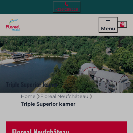
+3261288228
Menu
Triple Superior kamer
Home
Floreal Neufchâteau
Triple Superior kamer
Floreal Neufchâteau