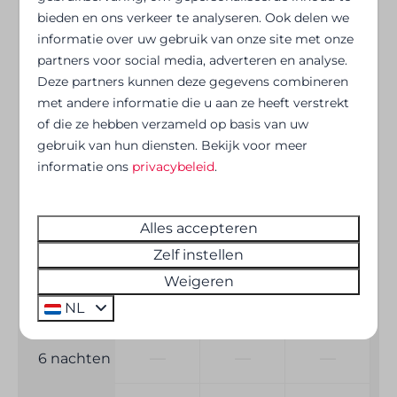
Keuken
bieden en ons verkeer te analyseren. Ook delen we
informatie over uw gebruik van onze site met onze
vr
za
zo
Waterkoker
partners voor social media, adverteren en analyse.
7 aug
8 aug
9 aug
Deze partners kunnen deze gegevens combineren
Wat breng je best zelf mee?
met andere informatie die u aan ze heeft verstrekt
€ 173
€ 173
€ 143
1 nacht
of die ze hebben verzameld op basis van uw
Vuilniszakken
gebruik van hun diensten. Bekijk voor meer
€ 278
€ 254
€ 230
2 nachten
informatie ons
privacybeleid
.
Entertainment
€ 393
€ 369
€ 345
3 nachten
Alles accepteren
Wifi
Flatscreen TV
Zelf instellen
€ 508
—
—
4 nachten
Weigeren
Verwarming en verkoeling
—
—
—
NL
5 nachten
Centrale verwarming
—
—
—
6 nachten
Veiligheid