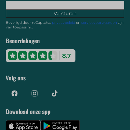
Versturen
Beveiligd door reCaptcha,
privacybeleid
en
servicevoorwaarden
zijn
van toepassing.
Beoordelingen
8.7
Volg ons
Download onze app