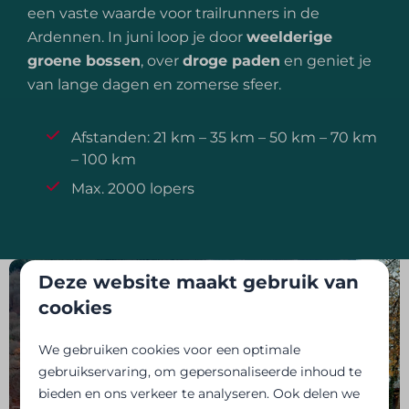
een vaste waarde voor trailrunners in de
Ardennen. In juni loop je door
weelderige
groene bossen
, over
droge paden
en geniet je
van lange dagen en zomerse sfeer.
Afstanden: 21 km – 35 km – 50 km – 70 km
– 100 km
Max. 2000 lopers
Deze website maakt gebruik van
cookies
We gebruiken cookies voor een optimale
gebruikservaring, om gepersonaliseerde inhoud te
bieden en ons verkeer te analyseren. Ook delen we