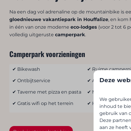
Na een dag vol adrenaline op de mountainbike is ee
gloednieuwe vakantiepark in Houffalize
, en kom 
in één van onze moderne
eco-lodges
(voor 2 tot 6 
volledig uitgeruste
camperpark
.
Camperpark voorzieningen
✔ Bikewash
✔ Ruime camperpl
Deze webs
✔ Ontbijtservice
✔ Aansluiting op el
✔ Taverne met pizza en pasta
✔ Moderne sanitai
We gebruiken
✔ Gratis wifi op het terrein
✔ Honden welko
inhoud te bie
gebruik van o
Deze partner
aan ze heeft 