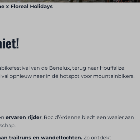
e x Floreal Holidays
iet!
ikefestival van de Benelux, terug naar Houffalize.
stival opnieuw neer in dé hotspot voor mountainbikers.
en
ervaren rijder
, Roc d’Ardenne biedt een waaier aan
dschap.
an trailruns en wandeltochten.
Zo ontdekt