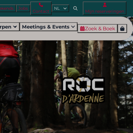
ekends
Jobs
NL
Contact
Mijn reserveringen
orpen
Meetings & Events
Zoek & Boek