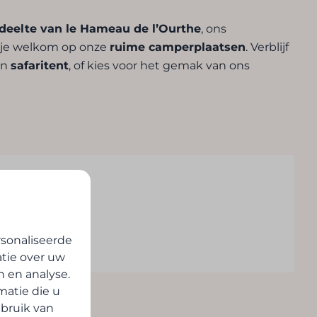
eelte van le Hameau de l’Ourthe
, ons
je welkom op onze
ruime camperplaatsen
. Verblijf
en
safaritent
, of kies voor het gemak van ons
 met koud water
sonaliseerde
atie over uw
n en analyse.
atie die u
ebruik van