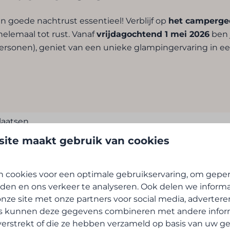
n goede nachtrust essentieel! Verblijf op
het camperged
helemaal tot rust. Vanaf
vrijdagochtend 1 mei 2026
ben 
personen), geniet van een unieke glampingervaring in e
aatsen
ite maakt gebruik van cookies
ektriciteit (16A) en water
re voorzieningen: douches met warm water & wastafels
 cookies voor een optimale gebruikservaring, om geper
m
den en ons verkeer te analyseren. Ook delen we inform
nze site met onze partners voor social media, advertere
s kunnen deze gegevens combineren met andere inform
verstrekt of die ze hebben verzameld op basis van uw g