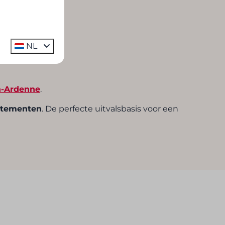
NL
n-Ardenne
.
artementen
. De perfecte uitvalsbasis voor een