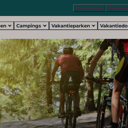
Aanbiedingen
Themawe
ken
Campings
Vakantieparken
Vakantied