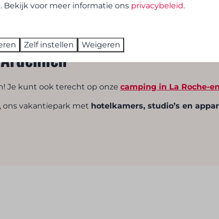
. Bekijk voor meer informatie ons
privacybeleid
.
eren
Zelf instellen
Weigeren
 Ardennen
n! Je kunt ook terecht op onze
camping in La Roche-e
, ons vakantiepark met
hotelkamers, studio’s en app