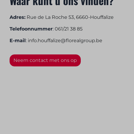
Waar kunt u ons vinden?
Adres:
Rue de La Roche 53, 6660-Houffalize
Telefoonnummer
:
061/21 38 85
E-mail
:
info.houffalize@florealgroup.be
Neem contact met ons op