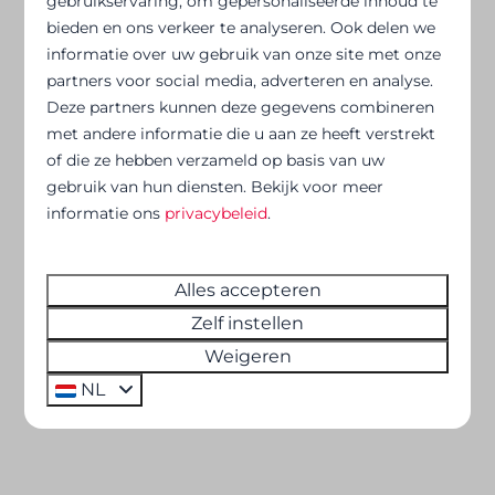
gebruikservaring, om gepersonaliseerde inhoud te
toegankelijke vakantie aan zee!
bieden en ons verkeer te analyseren. Ook delen we
informatie over uw gebruik van onze site met onze
partners voor social media, adverteren en analyse.
Deze partners kunnen deze gegevens combineren
Waar kunt u ons vinden?
met andere informatie die u aan ze heeft verstrekt
of die ze hebben verzameld op basis van uw
gebruik van hun diensten. Bekijk voor meer
informatie ons
privacybeleid
.
Adres:
Koning Albert-I-laan 59, 8370
Blankenberge
Telefoonnummer:
+32(0)50 43 21 11
Alles accepteren
Zelf instellen
E-mail:
blankenberge@florealgroup.be
Weigeren
NL
Neem contact met ons op