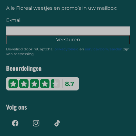
Alle Floreal weetjes en promo’s in uw mailbox:
E-mail
Versturen
Beveiligd door reCaptcha,
privacybeleid
en
servicevoorwaarden
zijn
van toepassing.
Beoordelingen
8.7
Volg ons