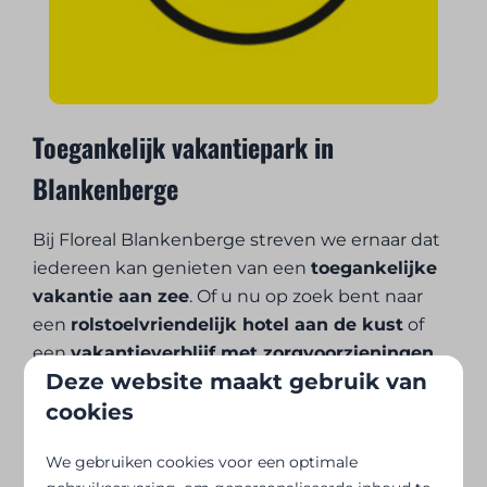
Toegankelijk vakantiepark in
Blankenberge
Bij Floreal Blankenberge streven we ernaar dat
iedereen kan genieten van een
toegankelijke
vakantie aan zee
. Of u nu op zoek bent naar
een
rolstoelvriendelijk hotel aan de kust
of
een
vakantieverblijf met zorgvoorzieningen
,
Deze website maakt gebruik van
ons vakantiepark combineert comfort met
cookies
gastvrijheid.
We gebruiken cookies voor een optimale
Boek vandaag nog en beleef een