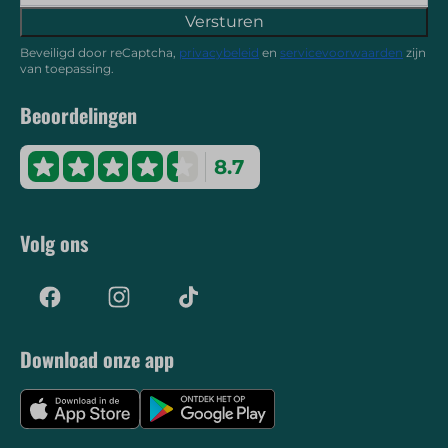
Versturen
Beveiligd door reCaptcha,
privacybeleid
en
servicevoorwaarden
zijn
van toepassing.
Beoordelingen
8.7
Volg ons
Download onze app