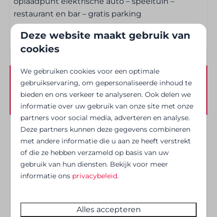
oplaadpunt elektrische auto – speeltuin –
Handdoeken
restaurant en bar – gratis parking
Douchegel en shampoo
Haardroger
Deze website maakt gebruik van
Basisvoorraad zoals zout, peper en olie
cookies
We gebruiken cookies voor een optimale
Entertainment
gebruikservaring, om gepersonaliseerde inhoud te
Beschikbaarheid en prijs
bieden en ons verkeer te analyseren. Ook delen we
Wifi
informatie over uw gebruik van onze site met onze
partners voor social media, adverteren en analyse.
Buiten
Deze partners kunnen deze gegevens combineren
2 gasten
met andere informatie die u aan ze heeft verstrekt
Terras
of die ze hebben verzameld op basis van uw
gebruik van hun diensten. Bekijk voor meer
zo
09-08-2026
di
11-08-2026
Verwarming en verkoeling
informatie ons
privacybeleid
.
za
zo
ma
Centrale verwarming
8 aug
9 aug
10 aug
Alles accepteren