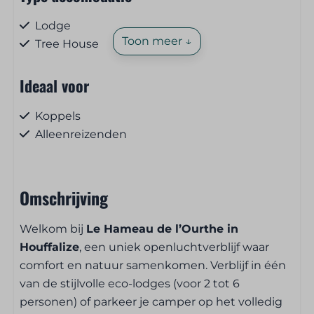
Lodge
Toon meer ↓
Tree House
Ideaal voor
Koppels
Alleenreizenden
Huisdieren
Omschrijving
Huisdiervrij
Welkom bij
Le Hameau de l’Ourthe in
Ontbijt- en lunchservice
Houffalize
, een uniek openluchtverblijf waar
comfort en natuur samenkomen. Verblijf in één
Brood, pistolets en koffiekoeken te bestellen
van de stijlvolle eco-lodges (voor 2 tot 6
personen) of parkeer je camper op het volledig