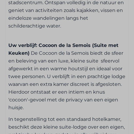
Slaapkamer
stadscentrum. Ontspan volledig in de natuur en
geniet van activiteiten zoals kajakken, vissen en
Beddengoed inbegrepen
eindeloze wandelingen langs het
Televisie in de kamer
schilderachtige water.
1 x 2-persoonsbed
Uw verblijf: Cocoon de la Semois (Suite met
Badkamer
Keuken)
De Cocoon de la Semois biedt de sfeer
en beleving van een luxe, kleine suite sfeervol
Handdoeken inbegrepen
afgewerkt in een warme houtstijl en ideaal voor
Badkamer
twee personen. U verblijft in een prachtige lodge
Douche
waarvan een extra kamer discreet is afgesloten.
Wastafel: 1
Hierdoor ontstaat er een intiem en knus
Haardroger / Föhn
'cocoon'-gevoel met de privacy van een eigen
huisje.
Keuken
In tegenstelling tot een standaard hotelkamer,
Koelkast
beschikt deze kleine suite-lodge over een eigen,
Nespresso koffiemachine