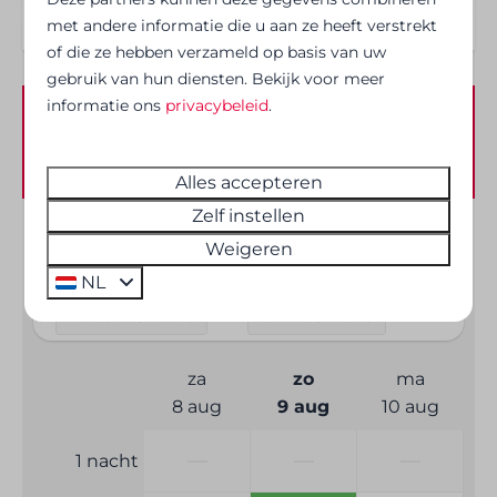
Veiligheid
met andere informatie die u aan ze heeft verstrekt
of die ze hebben verzameld op basis van uw
Rookmelder
gebruik van hun diensten. Bekijk voor meer
informatie ons
privacybeleid
.
Beschikbaarheid en prijs
Alles accepteren
Zelf instellen
2 gasten
Weigeren
NL
zo
09-08-2026
di
11-08-2026
za
zo
ma
8 aug
9 aug
10 aug
—
—
—
1 nacht