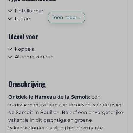
Hotelkamer
Toon meer ↓
Lodge
Ideaal voor
Koppels
Alleenreizenden
Huisdieren
Omschrijving
Huisdiervrij
Ontdek le Hameau de la Semois:
een
Ontbijt- en lunchservice
duurzaam ecovillage aan de oevers van de rivier
de Semois in Bouillon. Beleef een onvergetelijke
Brood, pistolets en koffiekoeken te bestellen
vakantie in dit prachtige en groene
vakantiedomein, vlak bij het charmante