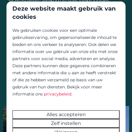
🐶 Huisdieren welkom in specifieke lodges
Deze website maakt gebruik van
(aangeduid in het boekingssysteem) en
hondendouche voorzien voor je trouwe
cookies
viervoeter
We gebruiken cookies voor een optimale
🍽️ Bar met terras, restaurant met gevarieerd
gebruikservaring, om gepersonaliseerde inhoud te
menu en dagelijks verse broodjes
bieden en ons verkeer te analyseren. Ook delen we
informatie over uw gebruik van onze site met onze
⚽ Sport & ontspanning: volleybal, petanque en
partners voor social media, adverteren en analyse.
tafeltennis
Deze partners kunnen deze gegevens combineren
met andere informatie die u aan ze heeft verstrekt
🎠 Speeltuin voor kinderen en
of die ze hebben verzameld op basis van uw
gezinsvriendelijke sfeer
gebruik van hun diensten. Bekijk voor meer
🚗 Gratis parking met elektrische laadpalen
informatie ons
privacybeleid
.
Alles accepteren
Zelf instellen