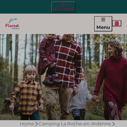
084/478969
Menu
Home
Camping La Roche-en-Ardenne