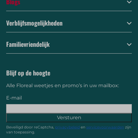
Blogs
Verblijfsmogelijkheden
Familievriendelijk
Blijf op de hoogte
Alle Floreal weetjes en promo’s in uw mailbox:
E-mail
Versturen
Beveiligd door reCaptcha,
privacybeleid
en
servicevoorwaarden
zijn
van toepassing.