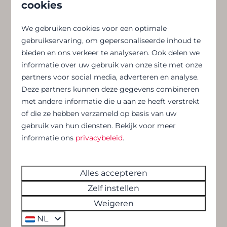
cookies
E-mail
:
reception.laroche@florealgroup.be
We gebruiken cookies voor een optimale
De receptie is elke dag geopend van 8.00 tot 20
gebruikservaring, om gepersonaliseerde inhoud te
uur.
bieden en ons verkeer te analyseren. Ook delen we
informatie over uw gebruik van onze site met onze
partners voor social media, adverteren en analyse.
Neem contact met ons op
Deze partners kunnen deze gegevens combineren
met andere informatie die u aan ze heeft verstrekt
Onze partners
of die ze hebben verzameld op basis van uw
gebruik van hun diensten. Bekijk voor meer
informatie ons
privacybeleid
.
Alles accepteren
Zelf instellen
Weigeren
NL