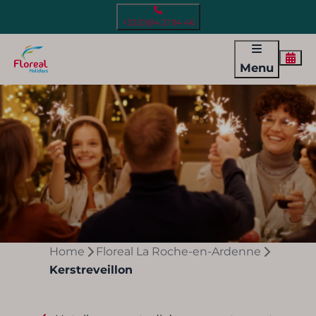
+32(0)84 21 94 46
Menu
Home
Floreal La Roche-en-Ardenne
Kerstreveillon