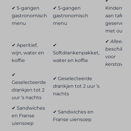
✔
✔ 5-gangen
✔ 5-gangen
Kinderme
gastronomisch
gastronomisch
aan tafel
menu
menu
geserveerd
met ouder
✔
Alleen
✔ Aperitief,
✔
beschikba
wijn, water en
Softdrankenpakket,
voor
koffie
water en koffie
kerstavon
✔
✔ Geselecteerde
Geselecteerde
drankjen tot 2 uur ’s
drankjen tot 2
nachts
uur ’s nachts
✔ Sandwiches
✔ Sandwiches en
en Franse
Franse uiensoep
uiensoep