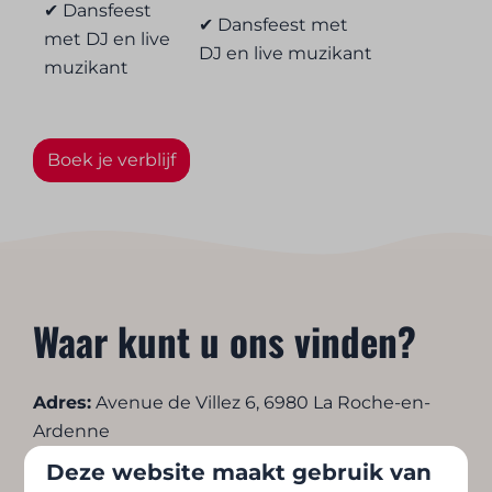
✔ Dansfeest
✔ Dansfeest met
met DJ en live
DJ en live muzikant
muzikant
Boek je verblijf
Waar kunt u ons vinden?
Adres:
Avenue de Villez 6, 6980 La Roche-en-
Ardenne
Deze website maakt gebruik van
Telefoonnummer
:
+32(0)84 21 94 46