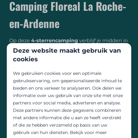
Camping Floreal La Roche-
en-Ardenne
Op deze
4-sterrencamping
verblijf je midden in
de natuur, omringd door wandel- en
Deze website maakt gebruik van
mountainbikeroutes. Je kiest uit
ruime
cookies
staanplaatsen
, comfortabele
huuraccommodaties
of unieke
We gebruiken cookies voor een optimale
glampingmogelijkheden
. Dankzij de
gebruikservaring, om gepersonaliseerde inhoud te
bieden en ons verkeer te analyseren. Ook delen we
uitgebreide voorzieningen is
Camping Floreal
informatie over uw gebruik van onze site met onze
La Roche-en-Ardenne
perfect voor gravelrijders
partners voor social media, adverteren en analyse.
die houden van een ontspannen
Deze partners kunnen deze gegevens combineren
outdoorervaring met alle comfort.
met andere informatie die u aan ze heeft verstrekt
of die ze hebben verzameld op basis van uw
Ruime keuze aan accommodaties
gebruik van hun diensten. Bekijk voor meer