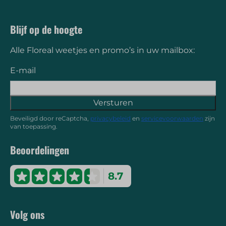
Blijf op de hoogte
Alle Floreal weetjes en promo’s in uw mailbox:
E-mail
Versturen
Beveiligd door reCaptcha,
privacybeleid
en
servicevoorwaarden
zijn
van toepassing.
Beoordelingen
8.7
Volg ons