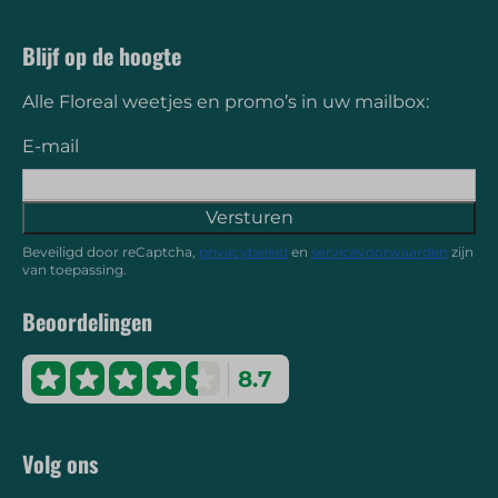
Blijf op de hoogte
Alle Floreal weetjes en promo’s in uw mailbox:
E-mail
Versturen
Beveiligd door reCaptcha,
privacybeleid
en
servicevoorwaarden
zijn
van toepassing.
Beoordelingen
8.7
Volg ons