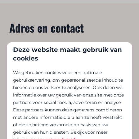
Adres en contact
Adres:
Albert I laan 74, 8620 Nieuwpoort
Deze website maakt gebruik van
Telefoonnummer:
+32(0)58 22 46 00
cookies
E-mail :
receptie.nieuwpoort@florealgroup.be
We gebruiken cookies voor een optimale
gebruikservaring, om gepersonaliseerde inhoud te
bieden en ons verkeer te analyseren. Ook delen we
informatie over uw gebruik van onze site met onze
partners voor social media, adverteren en analyse.
Deze partners kunnen deze gegevens combineren
met andere informatie die u aan ze heeft verstrekt
of die ze hebben verzameld op basis van uw
gebruik van hun diensten. Bekijk voor meer