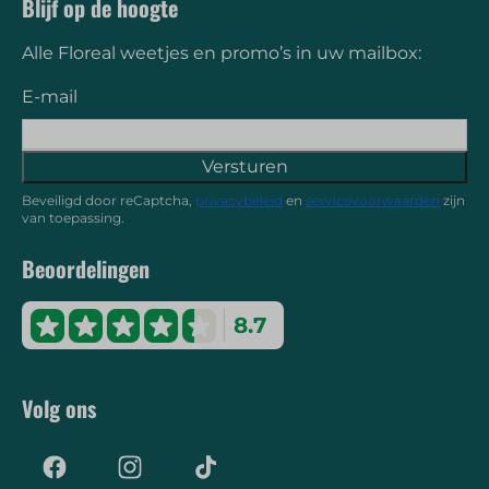
Blijf op de hoogte
Alle Floreal weetjes en promo’s in uw mailbox:
E-mail
Versturen
Beveiligd door reCaptcha,
privacybeleid
en
servicevoorwaarden
zijn
van toepassing.
Beoordelingen
8.7
Volg ons