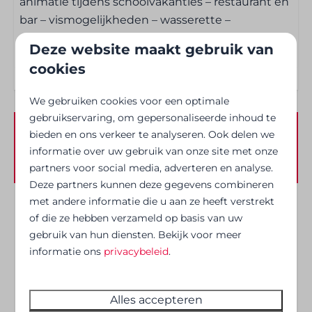
Slaapkamer
animatie tijdens schoolvakanties – restaurant en
bar – vismogelijkheden – wasserette –
Bedlinnen beschikbaar (supplement)
rolstoelvriendelijk – gratis parking
Deze website maakt gebruik van
2 x 1 persoonsbed
cookies
Badkamer
We gebruiken cookies voor een optimale
gebruikservaring, om gepersonaliseerde inhoud te
Gemeenschappelijk sanitair
bieden en ons verkeer te analyseren. Ook delen we
Beschikbaarheid en prijs
informatie over uw gebruik van onze site met onze
Keuken
partners voor social media, adverteren en analyse.
Deze partners kunnen deze gegevens combineren
Bestek
met andere informatie die u aan ze heeft verstrekt
Waterkoker
2 gasten
of die ze hebben verzameld op basis van uw
gebruik van hun diensten. Bekijk voor meer
Wat breng je best zelf mee?
informatie ons
privacybeleid
.
ma
10-08-2026
wo
12-08-2026
Hoeslaken, dekbedovertrek en kussensloop
zo
ma
di
Alles accepteren
Handdoeken