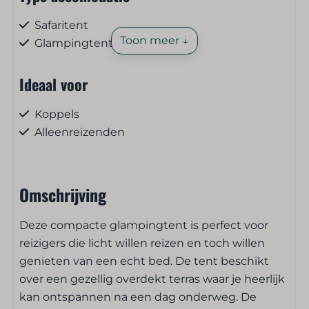
Safaritent
Toon meer ↓
Glampingtent
Ideaal voor
Koppels
Alleenreizenden
Huisdieren
Omschrijving
Huisdiervrij
Deze compacte glampingtent is perfect voor
Toegankelijkheid
reizigers die licht willen reizen en toch willen
genieten van een echt bed. De tent beschikt
Gelijkvloers
over een gezellig overdekt terras waar je heerlijk
Parkeren toegestaan naast de staanplaats /
kan ontspannen na een dag onderweg. De