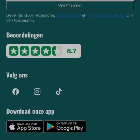
Versturen
Beveiligd door reCaptcha,
privacybeleid
en
servicevoorwaarden
zijn
van toepassing.
Beoordelingen
8.7
Volg ons
Download onze app