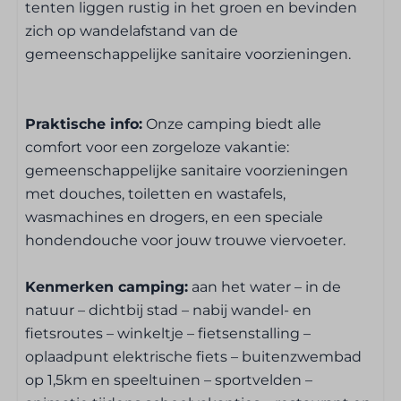
het logement
tenten liggen rustig in het groen en bevinden
zich op wandelafstand van de
Ontbijt- en lunchservice
gemeenschappelijke sanitaire voorzieningen.
Brood, pistolets en koffiekoeken te bestellen
Praktische info:
Onze camping biedt alle
Kampeerplaats
comfort voor een zorgeloze vakantie:
gemeenschappelijke sanitaire voorzieningen
Electriciteit
met douches, toiletten en wastafels,
wasmachines en drogers, en een speciale
Ligging kampeerplaats
hondendouche voor jouw trouwe viervoeter.
Avondzon
Kenmerken camping:
aan het water – in de
Ochtendzon
natuur – dichtbij stad – nabij wandel- en
Met zicht op bergen
fietsroutes – winkeltje – fietsenstalling –
Dichtbij het toiletgebouw
oplaadpunt elektrische fiets – buitenzwembad
op 1,5km en speeltuinen – sportvelden –