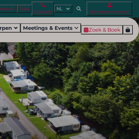
ekends
Jobs
NL
Contact
Mijn reserveringen
orpen
Meetings & Events
Zoek & Boek