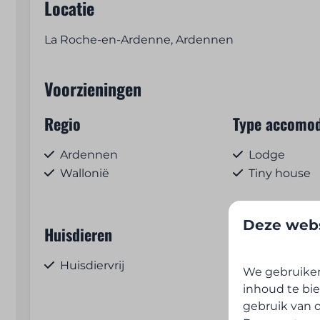
Locatie
La Roche-en-Ardenne, Ardennen
Voorzieningen
Regio
Type accomod
Ardennen
Lodge
Wallonië
Tiny house
Deze webs
Huisdieren
Toegankelijk
Toon
Huisdiervrij
Parkeren to
We gebruiken
staanplaats / 
inhoud te bie
gebruik van o