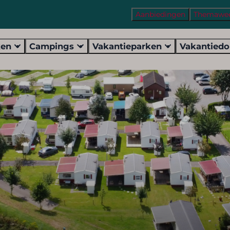
Aanbiedingen
Themawe
ken
Campings
Vakantieparken
Vakantied