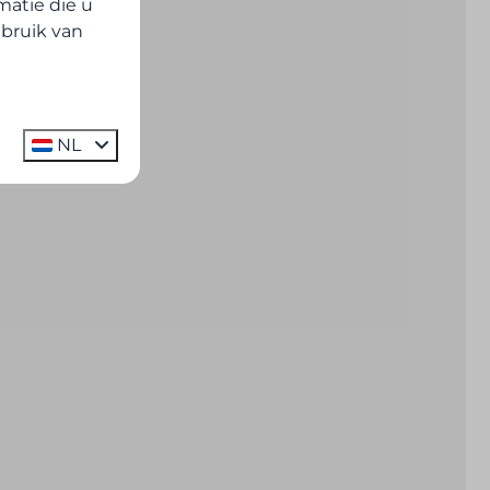
atie die u
ebruik van
NL