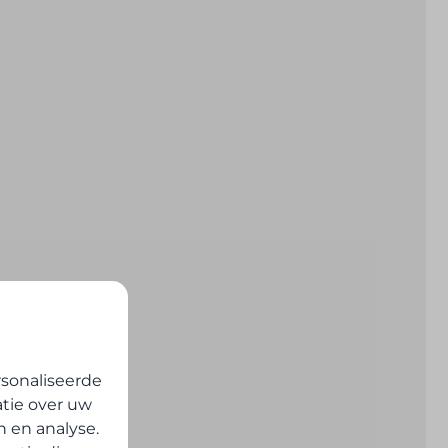
sonaliseerde
atie over uw
n en analyse.