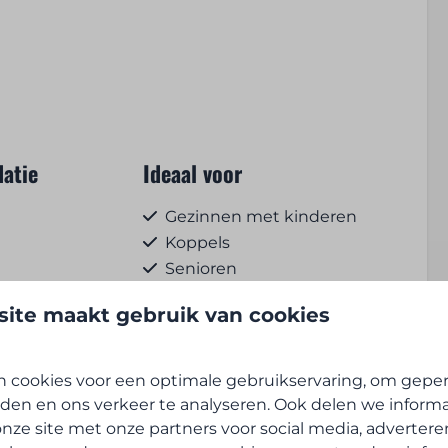
atie
Ideaal voor
Gezinnen met kinderen
Koppels
Senioren
ite maakt gebruik van cookies
heid
Ontbijt- en lunchservice
 meer ↓
egestaan naast de
Brood, pistolets en
 cookies voor een optimale gebruikservaring, om geper
het logement
koffiekoeken te bestellen
den en ons verkeer te analyseren. Ook delen we inform
nze site met onze partners voor social media, advertere