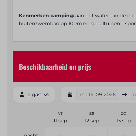
Inductie kookplaats
Basisvoorraa
Microgolf
peper en olie
Kenmerken camping:
aan het water – in de natu
Afzuigkap
buitenzwembad op 100m en speeltuinen – spor
Waterkoker
Koelkast
Diepvries
Nespresso koffiemachine
Beschikbaarheid en prijs
Entertainment
Buiten
Wifi
Terras
Flatscreen TV
Tuinmeubel
2 gasten
ma
14-09-2026
Loungeset
Parasol
vr
za
zo
Parkeerplaat
11 sep
12 sep
13 sep
Verwarming en verkoeling
Veiligheid
—
—
—
1 nacht