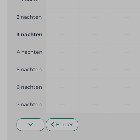
Airconditioning
Rookmelde
—
—
—
2 nachten
Brandblusse
—
—
—
3 nachten
—
—
—
4 nachten
—
—
—
5 nachten
—
—
—
6 nachten
—
—
—
7 nachten
Eerder