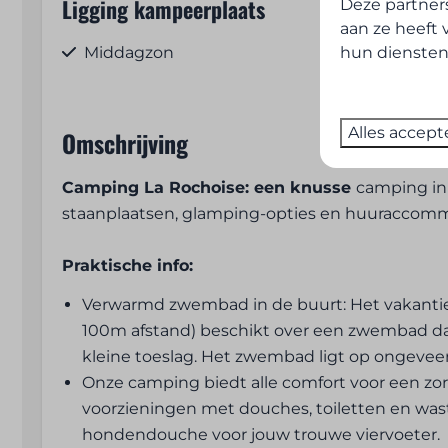
Ligging kampeerplaats
Slaapkamer
Deze partner
aan ze heeft 
hun diensten
Middagzon
2 slaapkame
Dichtbij de speeltuin
Kledingkast
Rustige ligging
2 x 1 perso
Schaduw
1 x 2-perso
Alles accept
Omschrijving
Aan het water
Camping La Rochoise: een knusse
camping in
Keuken
Wat breng je 
staanplaatsen, glamping-opties en huuraccommod
Keuken
Hoeslaken, 
Praktische info:
Vaatwasser
en kussensloo
Verwarmd zwembad in de buurt: Het vakantiep
Keukengerei
Handdoeke
100m afstand) beschikt over een zwembad da
Pannen
Douchegel 
kleine toeslag. Het zwembad ligt op ongeve
Bestek
Haardroger
Onze camping biedt alle comfort voor een zo
Borden
Keukenhan
voorzieningen met douches, toiletten en wast
Drinkglazen
Koffiefilters
hondendouche voor jouw trouwe viervoeter.
Eettafel
(afhankelijk va