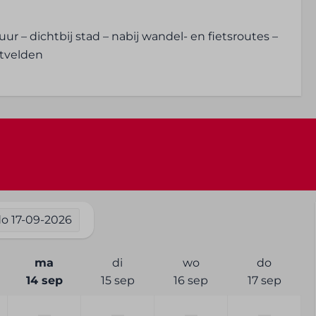
d zoals zout,
ur – dichtbij stad – nabij wandel- en fietsroutes –
tvelden
Wassen en drogen
Wasserette in hotel of
s
camping
do
17-09-2026
Droger
ma
di
wo
do
s: 1
14 sep
15 sep
16 sep
17 sep
—
—
—
—