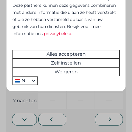
—
—
—
1 nacht
Deze partners kunnen deze gegevens combineren
met andere informatie die u aan ze heeft verstrekt
—
€ 337
€ 294
2 nachten
of die ze hebben verzameld op basis van uw
gebruik van hun diensten. Bekijk voor meer
informatie ons
privacybeleid
.
—
€ 421
—
3 nachten
—
—
—
4 nachten
Alles accepteren
Zelf instellen
—
—
—
5 nachten
Weigeren
NL
—
—
—
6 nachten
—
—
—
7 nachten