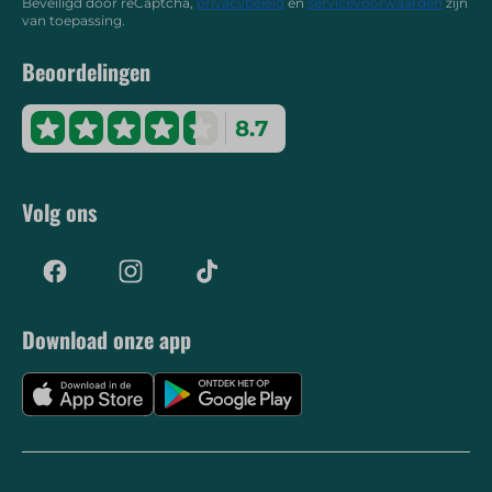
Beveiligd door reCaptcha,
privacybeleid
en
servicevoorwaarden
zijn
van toepassing.
Beoordelingen
8.7
Volg ons
Download onze app