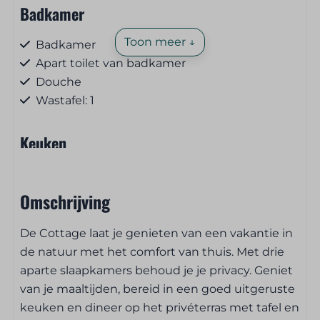
Badkamer
Toon meer ↓
Badkamer
Apart toilet van badkamer
Douche
Wastafel: 1
Keuken
Keuken
Pannen
Omschrijving
Bestek
Borden
De Cottage laat je genieten van een vakantie in
Drinkglazen
de natuur met het comfort van thuis. Met drie
Eettafel
aparte slaapkamers behoud je je privacy. Geniet
Elektrische kookplaats
van je maaltijden, bereid in een goed uitgeruste
Microgolf
keuken en dineer op het privéterras met tafel en