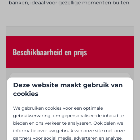
Afzuigkap
banken, ideaal voor gezellige momenten buiten.
Waterkoker
Koelkast
Filter koffieapparaat
Entertainment
Beschikbaarheid en prijs
Flatscreen TV
Buiten
2 gasten
Deze website maakt gebruik van
Terras
cookies
1 parkeerplaats
vr
14-08-2026
zo
16-08-2026
We gebruiken cookies voor een optimale
Verwarming en verkoeling
gebruikservaring, om gepersonaliseerde inhoud te
do
vr
za
bieden en ons verkeer te analyseren. Ook delen we
13 aug
14 aug
15 aug
Centrale verwarming
informatie over uw gebruik van onze site met onze
partners voor social media, adverteren en analyse.