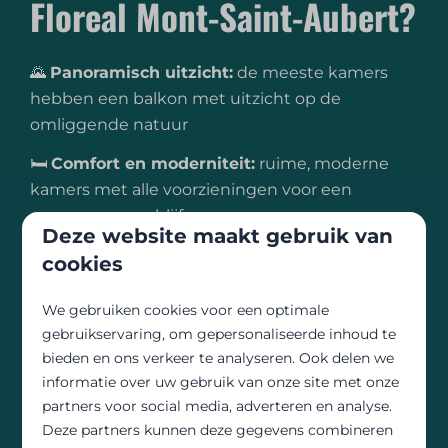
Floreal Mont-Saint-Aubert?
🌄
Panoramisch uitzicht:
de meeste kamers
hebben een balkon met uitzicht op de
omliggende natuur
🛏️
Comfort en moderniteit:
ruime, moderne
kamers met alle voorzieningen voor een
aangenaam verblijf
Deze website maakt gebruik van
🍽️
Brasserie Le Panoramique:
cookies
seizoensgerechten, cocktails, lokale bieren en
heerlijke desserts
We gebruiken cookies voor een optimale
gebruikservaring, om gepersonaliseerde inhoud te
🚴
Sportieve activiteiten:
wandelen, fietsen of
bieden en ons verkeer te analyseren. Ook delen we
mountainbiken in Mont-Saint-Aubert en de
informatie over uw gebruik van onze site met onze
regio
partners voor social media, adverteren en analyse.
Deze partners kunnen deze gegevens combineren
🏞️
Lokale ontdekkingen:
schilderachtige