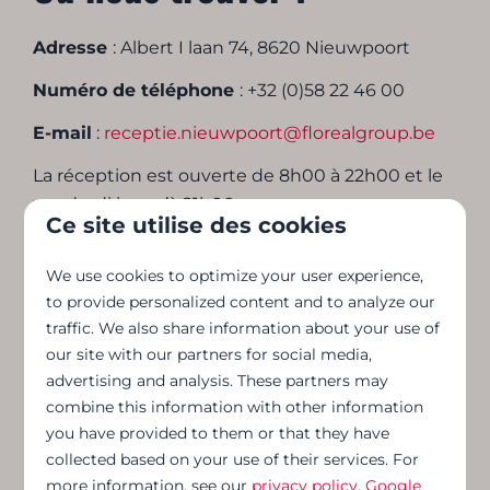
Adresse
: Albert I laan 74, 8620 Nieuwpoort
Numéro de téléphone
: +32 (0)58 22 46 00
E-mail
:
receptie.nieuwpoort@florealgroup.be
La réception est ouverte de 8h00 à 22h00 et le
vendredi jusqu’à 21h00.
Ce site utilise des cookies
We use cookies to optimize your user experience,
Contactez-nous
to provide personalized content and to analyze our
traffic. We also share information about your use of
our site with our partners for social media,
advertising and analysis. These partners may
combine this information with other information
you have provided to them or that they have
collected based on your use of their services. For
more information, see our
privacy policy
.
Google