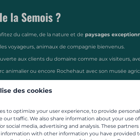
de la Semois ?
fitez du calme, de la nature et de
paysages exceptionn
 les voyageurs, animaux de compagnie bienvenus.
ouverte aux clients du domaine comme aux visiteurs, avec
arc animalier ou encore Rochehaut avec son musée agricole
fitez d’innombrables activités nature et aventure. Notre v
ilise des cookies
s to optimize your user experience, to provide persona
e our traffic. We also share information about your use of
for social media, advertising and analysis. These partner
 information with other information you have provided 