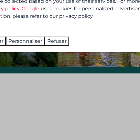
e collected based on your use of their services. For more
cy policy
.
Google
uses cookies for personalized advertise
on, please refer to our privacy policy.
er
Personnaliser
Refuser