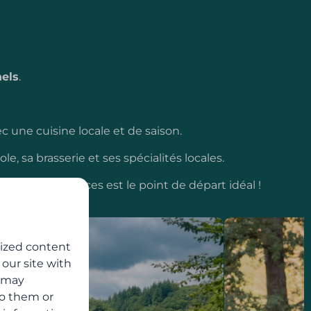
els
.
 une cuisine locale et de saison.
, sa brasserie et ses spécialités locales.
illage de vacances est le point de départ idéal !
lized content
 our site with
s may
to them or