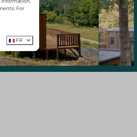
 information,
ments. For
FR