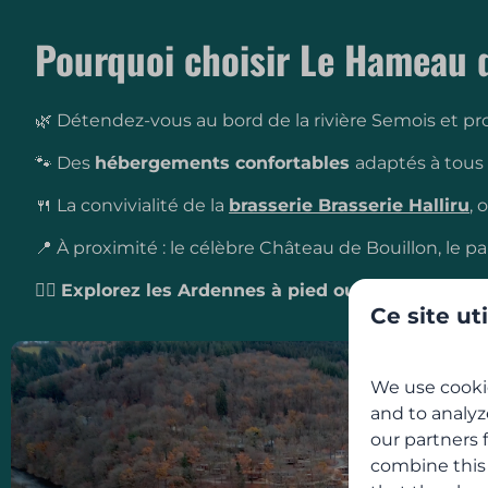
Pourquoi choisir Le Hameau 
🌿 Détendez-vous au bord de la rivière Semois et pro
🐾 Des
hébergements confortables
adaptés à tous
🍴 La convivialité de la
brasserie Brasserie Halliru
, 
📍 À proximité : le célèbre Château de Bouillon, le p
🚶‍♂️
Explorez les Ardennes à pied ou en VTT
et pro
Ce site ut
We use cookie
and to analyz
our partners 
combine this