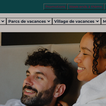
Promotions
Week-ends à thème
s
Parcs de vacances
Village de vacances
M