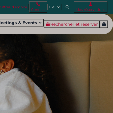
Offres d'emploi
FR
Contact
Mes réservations
eetings & Events
Rechercher et réserver