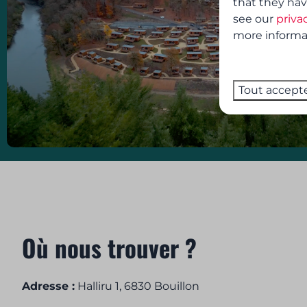
that they hav
see our
priva
more informati
Tout accept
Où nous trouver ?
Adresse :
Halliru 1, 6830 Bouillon