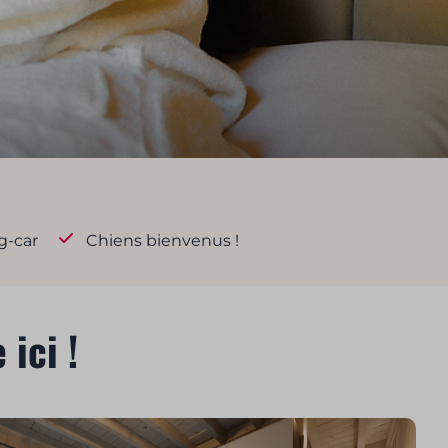
g-car
Chiens bienvenus !
ici !