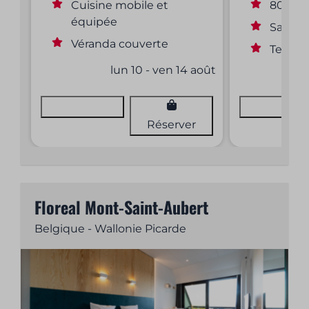
Cuisine mobile et
80 m²
équipée
Sanita
Véranda couverte
Tente 
lun 10 - ven 14 août
Voir
Voir
Réserver
Floreal Mont-Saint-Aubert
Belgique - Wallonie Picarde