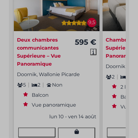
9,5
Deux chambres
Chambre Tw
595 €
communicantes
Supérieure 
Supérieure – Vue
Panoramiqu
Panoramique
Doornik, Wal
Doornik, Wallonie Picarde
2
1
5
2
Non
2 lits 
Balcon
Balcon
Vue panoramique
Vue p
lun 10 - ven 14 août
Voir
Voir