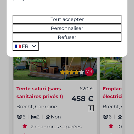
Disponibilités pour
2 personnes
Tout accepter
Personnaliser
Refuser
FR
7,9
Tente safari (sans
620 €
Emplacemen
sanitaires privés !)
électricité
458 €
Brecht, Campine
Brecht, Cam
6
2
Non
6
Oui
2 chambres séparées
10 Amp