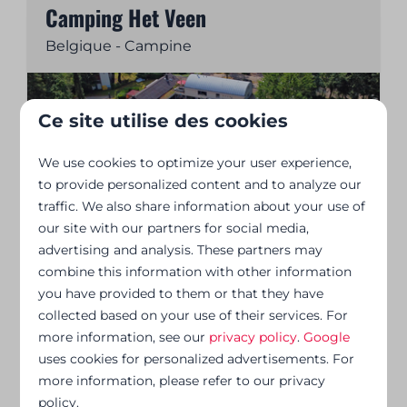
Camping Het Veen
Belgique - Campine
Ce site utilise des cookies
We use cookies to optimize your user experience,
to provide personalized content and to analyze our
traffic. We also share information about your use of
our site with our partners for social media,
advertising and analysis. These partners may
Le Camping Floreal Het Veen se situe le long
combine this information with other information
du canal de Campine, à vélo d’Anvers. Profitez
you have provided to them or that they have
de la nature, des jeux, du sport et d’un séjour
collected based on your use of their services. For
sur emplacement ou en location.
more information, see our
privacy policy
.
Google
uses cookies for personalized advertisements. For
Plus d'informations
more information, please refer to our privacy
policy.