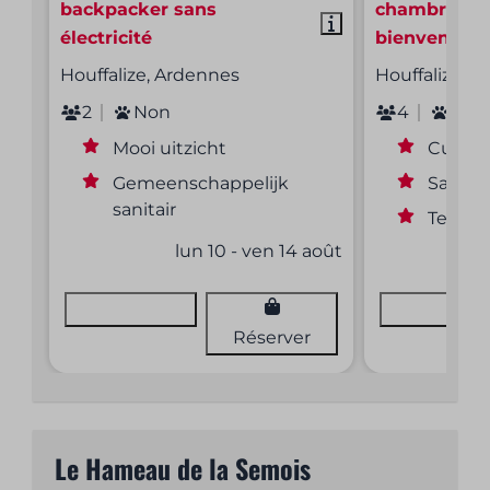
backpacker sans
chambres |
électricité
bienvenus
Houffalize, Ardennes
Houffalize, 
2
Non
4
Oui
Mooi uitzicht
Cuisin
Gemeenschappelijk
Salle d
sanitair
Terrass
lun 10 - ven 14 août
Voir
Voir
Réserver
Le Hameau de la Semois