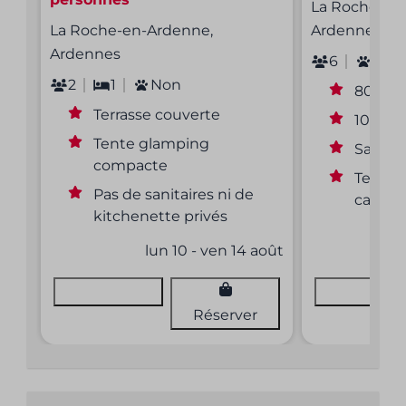
La Roche-en
La Roche-en-Ardenne,
Ardennes
Ardennes
6
1
2
1
Non
80 m²
Terrasse couverte
10 Amp
Tente glamping
Sanita
compacte
Tente 
Pas de sanitaires ni de
carava
kitchenette privés
lun 10 - ven 14 août
Voir
Voir
Réserver