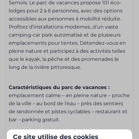
Literie inclus
Semois. Le parc de vacances propose 101 éco-
1 x lit double
lodges pour 2 à 6 personnes, avec des options
2 lits superposés
accessibles aux personnes à mobilité réduite.
Profitez d’installations modernes, d’un vaste
Salle de bain
camping-car park automatisé et de plusieurs
emplacements pour tentes. Détendez-vous en
Serviettes incluses
pleine nature et participez à des activités telles
Salle de bain
que le kayak, la pêche et des promenades le
Toilettes séparées de la salle de bain
long de la rivière pittoresque.
Douche
Evier: 2
Caractéristiques du parc de vacances :
emplacement calme – en pleine nature – proche
Cuisine
de la ville – au bord de l’eau – près des sentiers
de randonnée et pistes cyclables – restaurant et
Cuisine
bar – parking gratuit.
Lave-vaisselle
Ustensiles de cuisine
Ce site utilise des cookies
Casseroles