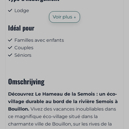
Lodge
Voir plus ↓
Idéal pour
Familles avec enfants
Couples
Séniors
Groupes
Service (petit-)déjeuner
Omschrijving
Pain et viennoiseries à commander
Découvrez Le Hameau de la Semois : un éco-
village durable au bord de la rivière Semois à
Chambre à coucher
Bouillon.
Vivez des vacances inoubliables dans
ce magnifique éco-village situé dans la
3 chambres
charmante ville de Bouillon, sur les rives de la