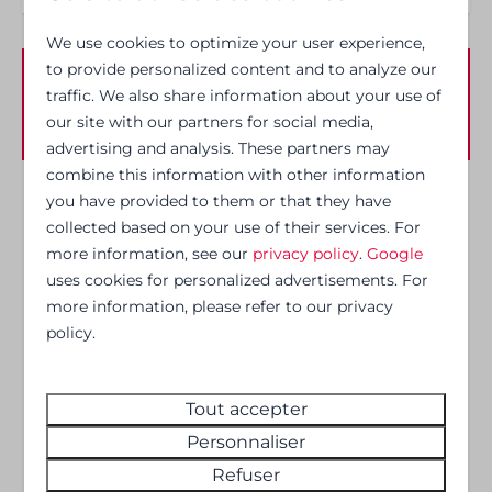
Couverts
We use cookies to optimize your user experience,
Assiettes
to provide personalized content and to analyze our
Verres
Disponibilité et prix
traffic. We also share information about your use of
Table à manger
our site with our partners for social media,
Plaque de cuisson en céramique
advertising and analysis. These partners may
Micro-onde
combine this information with other information
Extracteur
you have provided to them or that they have
2 personnes
Bouilloire
collected based on your use of their services. For
Réfrigérateur
more information, see our
privacy policy
.
Google
ve
07-08-2026
di
09-08-2026
Congélateur
uses cookies for personalized advertisements. For
more information, please refer to our privacy
Nespresso koffiemachine
policy.
jeu
ven
sam
Divertissement
6 août
7 août
8 août
Tout accepter
—
—
—
Wi-Fi
1 nuit
Personnaliser
Télévision à écran plat
Refuser
Télévision intelligente
—
658 €
588 €
2 nuits