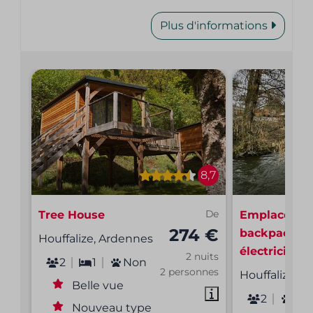
Plus d'informations
8,7
Tree House
De
Emplacemen
274 €
backpacker 
Houffalize, Ardennes
électricité
2 nuits
2
1
Non
2 personnes
Houffalize, 
Belle vue
2
No
Nouveau type