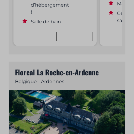
Mooi ui
d’hébergement
!
Gemeen
sanitai
Salle de bain
Voir
Floreal La Roche-en-Ardenne
Belgique - Ardennes