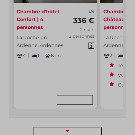
Chambre d’hôtel
De
Chambre d’h
336 €
Confort | 4
Château | 2
personnes
personnes
2 nuits
2 personnes
La Roche-en-
La Roche-en
Ardenne, Ardennes
Ardenne, Ar
4
1
Non
2
1
Télévis
Vue sur
Confor
Voir