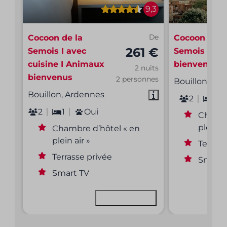
9,3
Cocoon de la
De
Cocoon de l
261 €
Semois I avec
Semois | An
cuisine I Animaux
bienvenus
2 nuits
bienvenus
2 personnes
Bouillon, Ar
Bouillon, Ardennes
2
1
2
1
Oui
Chambr
plein ai
Chambre d’hôtel « en
plein air »
Terrass
Terrasse privée
Smart 
Smart TV
Voir