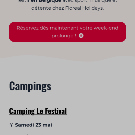
festif
en Belgique
avec sport, musique et
détente chez Floreal Holidays.
Réservez dès maintenant votre week-end
prolongé !
Campings
Camping Le Festival
🎯
Samedi 23 mai