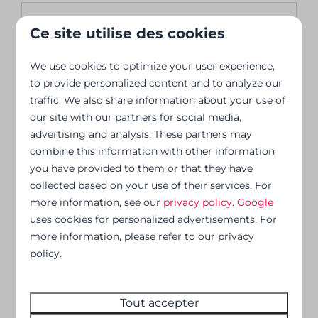
Filtres
Ce site utilise des cookies
Sélectionnez
We use cookies to optimize your user experience,
to provide personalized content and to analyze our
Trier par : Coup de coeur
traffic. We also share information about your use of
our site with our partners for social media,
advertising and analysis. These partners may
Résultats (13 parcs)
combine this information with other information
you have provided to them or that they have
collected based on your use of their services. For
more information, see our
privacy policy
.
Google
Le Hameau de la Semois
uses cookies for personalized advertisements. For
more information, please refer to our privacy
Belgique - Ardennes
policy.
Tout accepter