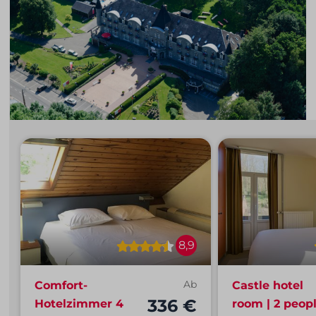
8,9
Comfort-
Ab
Castle hotel
336 €
Hotelzimmer 4
room | 2 peop