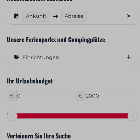
Ankunft
Abreise
Unsere Ferienparks und Campingplätze
Einrichtungen
Freibad (33)
Ihr Urlaubsbudget
Hallenbad (3)
€
€
Kinderplanschbecken (10)
Restaurant / Bar (97)
Restaurant mit Panoramablick (16)
Supermarkt (9)
Verfeinern Sie Ihre Suche