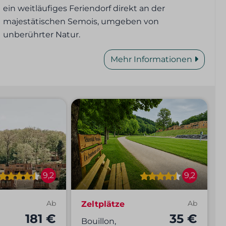
ein weitläufiges Feriendorf direkt an der
majestätischen Semois, umgeben von
unberührter Natur.
Mehr Informationen
9,2
9,2
Ab
Zeltplätze
Ab
181 €
35 €
Bouillon,