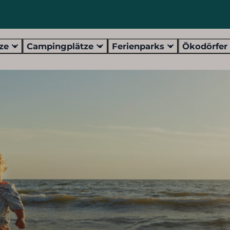
tze
Campingplätze
Ferienparks
Ökodörfe