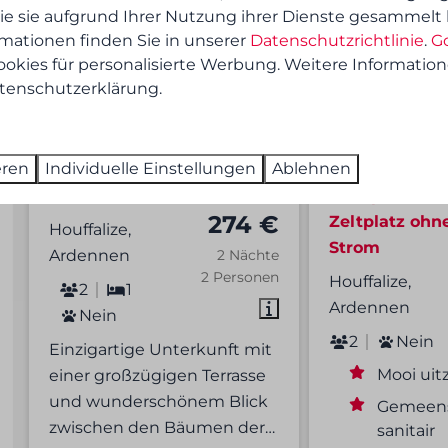
ie sie aufgrund Ihrer Nutzung ihrer Dienste gesammelt
rmationen finden Sie in unserer
Datenschutzrichtlinie
.
G
okies für personalisierte Werbung. Weitere Information
atenschutzerklärung.
8,7
eren
Individuelle Einstellungen
Ablehnen
Baumhaus
Ab
Backpacker-
274 €
Zeltplatz ohn
Houffalize,
Strom
Ardennen
2 Nächte
2 Personen
Houffalize,
2
1
Ardennen
Nein
2
Nein
Einzigartige Unterkunft mit
Mooi uit
einer großzügigen Terrasse
und wunderschönem Blick
Gemeens
zwischen den Bäumen der
…
sanitair