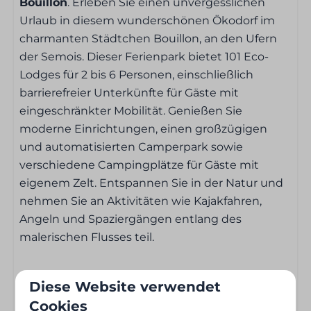
Schlafzimmer
Bouillon
. Erleben Sie einen unvergesslichen
Urlaub in diesem wunderschönen Ökodorf im
3 Schlafzimmer
charmanten Städtchen Bouillon, an den Ufern
Bettwäsche inbegriffen
der Semois. Dieser Ferienpark bietet 101 Eco-
1 x Doppelbett
Lodges für 2 bis 6 Personen, einschließlich
2 Etagenbetten
barrierefreier Unterkünfte für Gäste mit
eingeschränkter Mobilität. Genießen Sie
Badezimmer
moderne Einrichtungen, einen großzügigen
und automatisierten Camperpark sowie
Handtücher inbegriffen
verschiedene Campingplätze für Gäste mit
Badezimmer
eigenem Zelt. Entspannen Sie in der Natur und
Separates WC vom Badezimmer
nehmen Sie an Aktivitäten wie Kajakfahren,
Dusche
Angeln und Spaziergängen entlang des
Spülbecken: 2
malerischen Flusses teil.
Küche
Diese Website verwendet
Merkmale des Ferienparks:
ruhige Lage – in der
Küche
Cookies
Natur – stadtnah – am Wasser – in der Nähe von