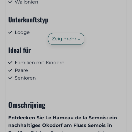
Wallonien
Unterkunftstyp
Lodge
Zeig mehr ↓
Ideal für
Familien mit Kindern
Paare
Senioren
Gruppen
Frühstücks- und Mittagessensservice
Omschrijving
Brot und Gebäck vorbestellbar
Entdecken Sie Le Hameau de la Semois: ein
nachhaltiges Ökodorf am Fluss Semois in