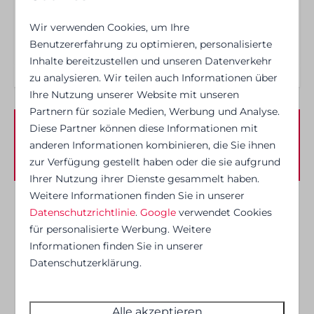
Geschirrspüler
Wander- und Radwegen – Restaurant und Bar –
Wir verwenden Cookies, um Ihre
Küchengeräte
kostenloses Parken
Benutzererfahrung zu optimieren, personalisierte
Pfannen
Inhalte bereitzustellen und unseren Datenverkehr
Besteck
zu analysieren. Wir teilen auch Informationen über
Schilder
Ihre Nutzung unserer Website mit unseren
Gläser zum Trinken
Partnern für soziale Medien, Werbung und Analyse.
Esstisch
Diese Partner können diese Informationen mit
Ceran-Kochfeld
Verfügbarkeit und Preis
anderen Informationen kombinieren, die Sie ihnen
Mikrowelle
zur Verfügung gestellt haben oder die sie aufgrund
Extraktor
Ihrer Nutzung ihrer Dienste gesammelt haben.
Kessel
Weitere Informationen finden Sie in unserer
2 Gäste
Kühlschrank
Datenschutzrichtlinie
.
Google
verwendet Cookies
Gefrierschrank
für personalisierte Werbung. Weitere
Informationen finden Sie in unserer
Nespresso koffiemachine
Mo
10-08-2026
Mi
12-08-2026
Datenschutzerklärung.
Unterhaltung
So
Mo
Di
Alle akzeptieren
9 Aug
10 Aug
11 Aug