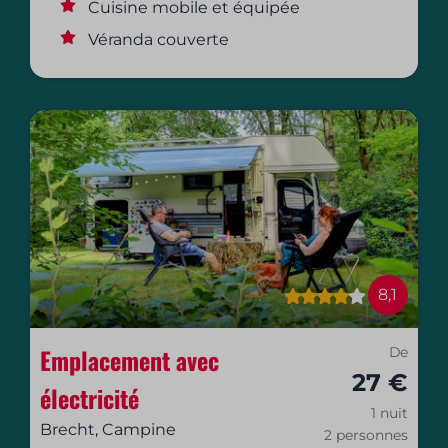
Cuisine mobile et équipée
Véranda couverte
8,1
Emplacement avec
De
27 €
électricité
1 nuit
Brecht, Campine
2 personnes