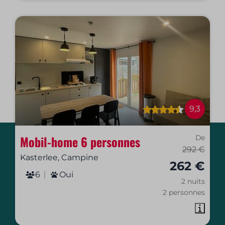
9,3
Mobil-home 6 personnes
De
292 €
Kasterlee, Campine
262 €
6
Oui
2 nuits
2 personnes