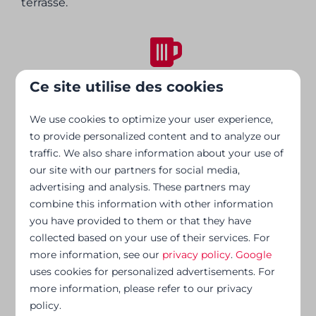
terrasse.
Piscine extérieure
Ce site utilise des cookies
Les clients peuvent profiter pleinement
We use cookies to optimize your user experience,
d’une agréable piscine extérieure pendant
to provide personalized content and to analyze our
leur séjour.
traffic. We also share information about your use of
our site with our partners for social media,
advertising and analysis. These partners may
combine this information with other information
you have provided to them or that they have
Ouvert toute l’année
collected based on your use of their services. For
more information, see our
privacy policy
.
Google
Vous pouvez profiter toute l’année de nos
uses cookies for personalized advertisements. For
différents hébergements, aussi bien en été
more information, please refer to our privacy
qu’en hiver !
policy.