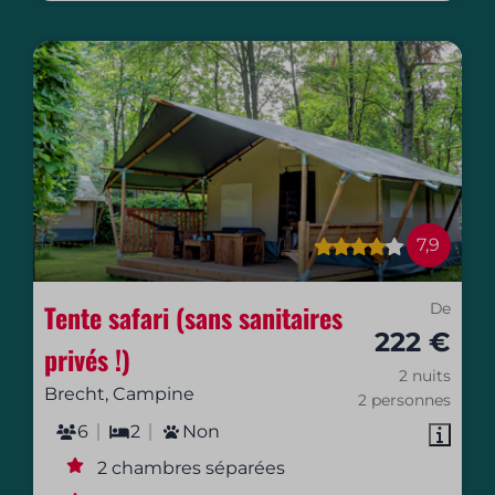
7,9
Tente safari (sans sanitaires
De
222 €
privés !)
2 nuits
Brecht, Campine
2 personnes
6
2
Non
2 chambres séparées