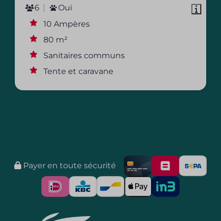
6
Oui
10 Ampères
80 m²
Sanitaires communs
Tente et caravane
Payer en toute sécurité