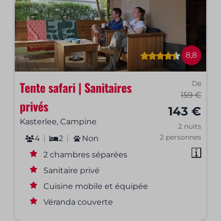
8,8
Tente safari | Sanitaires
De
159 €
privés
143 €
Kasterlee, Campine
2 nuits
2 personnes
4
2
Non
2 chambres séparées
Sanitaire privé
Cuisine mobile et équipée
Véranda couverte