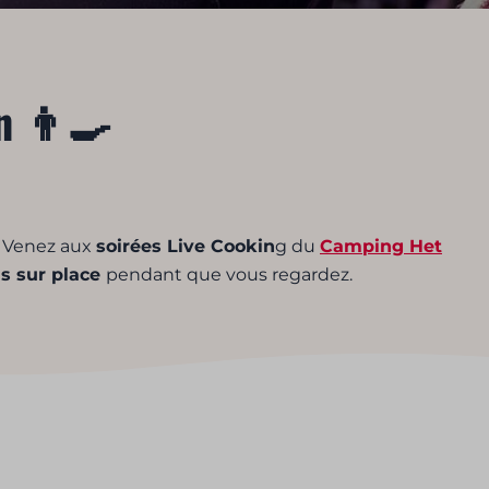
 👨‍🍳
? Venez aux
soirées Live Cookin
g du
Camping Het
is sur place
pendant que vous regardez.