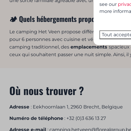
une sortie familiale agréable avec une aire de jeux
see our
priva
more informati
🏕️ Quels hébergements propose le Campin
Le camping Het Veen propose différents types d’
Tout accept
pour 6 personnes avec cuisine et véranda privées. I
camping traditionnel, des
emplacements
spacieux
ceux qui souhaitent passer une nuit simple. Ainsi, 
Où nous trouver ?
Adresse
: Eekhoornlaan 1, 2960 Brecht, Belgique
Numéro de téléphone
: +32 (0)3 636 13 27
Adresse e-mail
: camping.hetveen@florealgroup.b