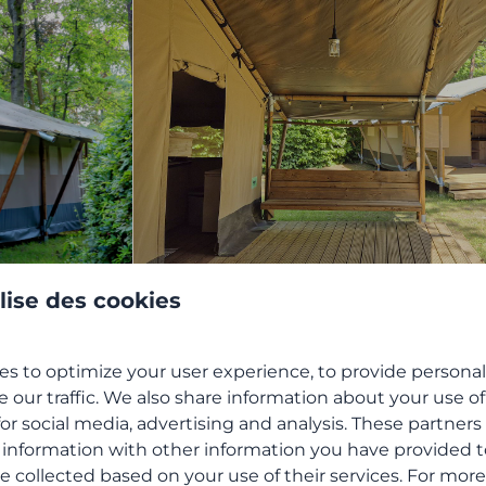
ilise des cookies
du Camping Het Veen dans la région d’Anvers ?
s to optimize your user experience, to provide persona
e our traffic. We also share information about your use of
e excursion d’une
journée
au
centre d’Anvers
, situé à
for social media, advertising and analysis. These partner
ed ou à vélo, où le
Parc frontalier de la Kalmthoutse 
 information with other information you have provided 
andonnée, idéale pour des vacances nature en Belgique.
e collected based on your use of their services. For more