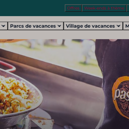
Offres
Week-ends à thème
s
Parcs de vacances
Village de vacances
M