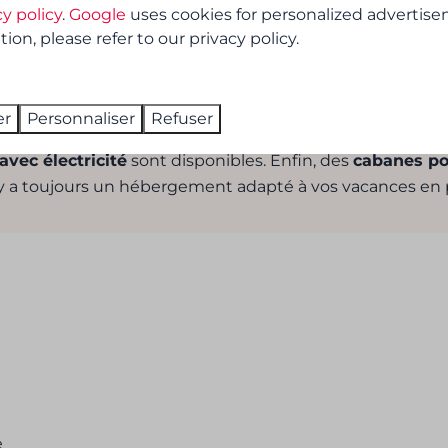
 et beaucoup d’espace pour profiter calmement de la nat
cy policy
.
Google
uses cookies for personalized advertise
on, please refer to our privacy policy.
g Het Veen ?
hébergements pour
chaque type de vacancier
. Vous pou
er
Personnaliser
Refuser
l y a également des
mobil-homes
entièrement équipés po
avec électricité
sont disponibles. Enfin, des
cabanes po
il y a toujours un hébergement adapté à vos vacances en 
e