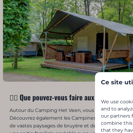
Ce site ut
🚴‍♂️ Que pouvez-vous faire aux alentours 
We use cookie
and to analyz
Autour du Camping Het Veen, vous pouvez faire un
our partners 
Découvrez également les Campines anversoises à pi
combine this
de vastes paysages de bruyère et des sentiers de r
that they hav