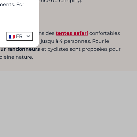
ure à courte distance du camping.
ments. For
vez séjourner dans des
tentes safari
confortables
FR
ur des familles jusqu’à 4 personnes. Pour le
ur randonneurs
et cyclistes sont proposées pour
pleine nature.