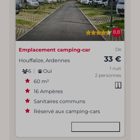
8,8
Emplacement camping-car
De
33 €
Houffalize, Ardennes
1 nuit
6
Oui
2 personnes
60 m²
16 Ampères
Sanitaires communs
Réservé aux camping-cars
Voir