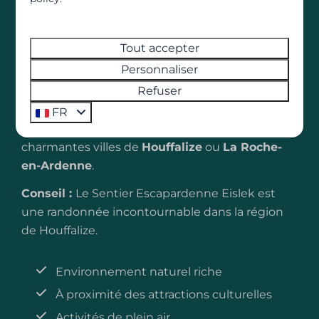
Les Ardennes belges sont la destination idéale
pour
des vacances actives
et reposantes. Notre
Tout accepter
parc familial est situé au cœur de la nature,
Personnaliser
entouré de forêts et de la rivière Ourthe
.
Refuser
Depuis le parc, de nombreuses randonnées,
balades à vélo et activités extérieures sont
FR
accessibles. Envie de convivialité ? Visitez les
charmantes villes de
Houffalize
ou
La Roche-
en-Ardenne
.
Conseil :
Le Sentier Escapardenne Eislek est
une randonnée incontournable dans la région
de Houffalize.
Environnement naturel riche
À proximité des attractions culturelles
Activités de plein air