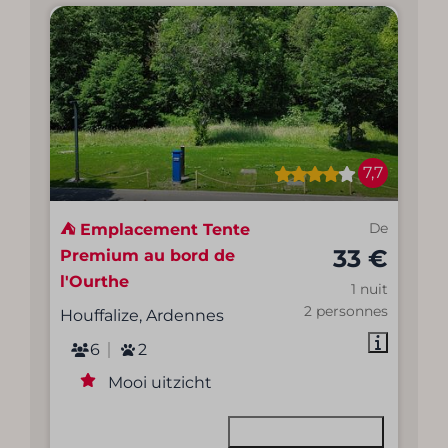
7,7
⛺ Emplacement Tente
De
33 €
Premium au bord de
l'Ourthe
1 nuit
2 personnes
Houffalize, Ardennes
6
2
Mooi uitzicht
Voir