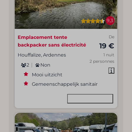
9,3
Emplacement tente
De
19 €
backpacker sans électricité
Houffalize, Ardennes
1 nuit
2 personnes
2
Non
Mooi uitzicht
Gemeenschappelijk sanitair
Voir