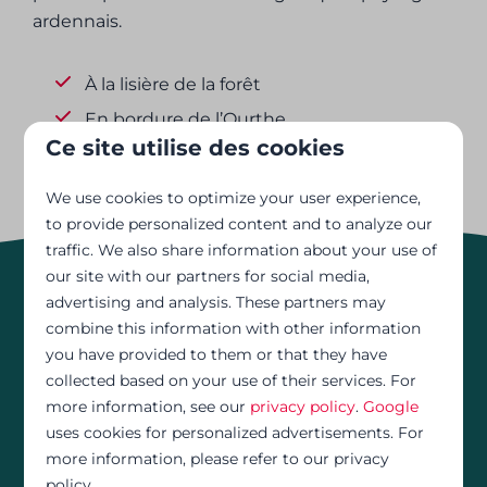
ardennais.
À la lisière de la forêt
En bordure de l’Ourthe
Ce site utilise des cookies
Nombreuses activités de loisirs
We use cookies to optimize your user experience,
to provide personalized content and to analyze our
traffic. We also share information about your use of
our site with our partners for social media,
advertising and analysis. These partners may
Parc de vacances à taille
combine this information with other information
you have provided to them or that they have
collected based on your use of their services. For
humaine en Belgique
more information, see our
privacy policy
.
Google
uses cookies for personalized advertisements. For
Découvrez les environs
more information, please refer to our privacy
policy.