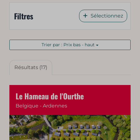
Filtres
Sélectionnez
Trier par : Prix bas - haut
Résultats (17)
Le Hameau de l'Ourthe
Belgique - Ardennes