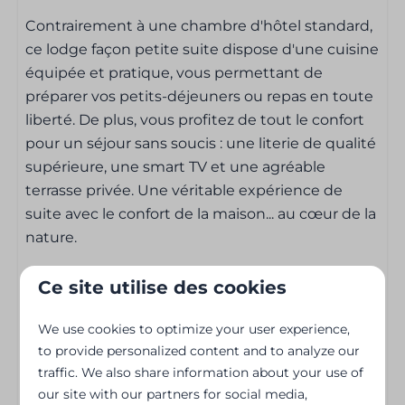
Contrairement à une chambre d'hôtel standard,
Divertissement
ce lodge façon petite suite dispose d'une cuisine
équipée et pratique, vous permettant de
Wi-Fi
préparer vos petits-déjeuners ou repas en toute
Télévision à écran plat
liberté. De plus, vous profitez de tout le confort
Télévision intelligente
pour un séjour sans soucis : une literie de qualité
supérieure, une smart TV et une agréable
Extérieur
terrasse privée. Une véritable expérience de
suite avec le confort de la maison... au cœur de la
Terrasse
nature.
Mobilier de jardin
Meubles de jardin
Ce site utilise des cookies
Caractéristiques du village de vacances :
Climatisation
We use cookies to optimize your user experience,
to provide personalized content and to analyze our
Situation calme au milieu de la nature
Chauffage central
traffic. We also share information about your use of
Situé directement au bord de l'eau
our site with our partners for social media,
Proche du charmant centre-ville de Bouillon