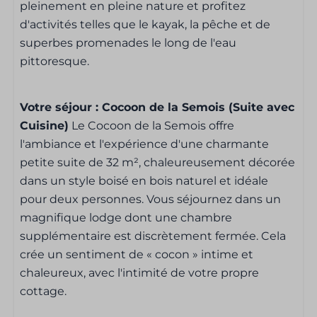
Chambre à coucher
pleinement en pleine nature et profitez
d'activités telles que le kayak, la pêche et de
Literie inclus
superbes promenades le long de l'eau
Télévision dans la chambre
pittoresque.
1 x lit double
Votre séjour : Cocoon de la Semois (Suite avec
Salle de bain
Cuisine)
Le Cocoon de la Semois offre
l'ambiance et l'expérience d'une charmante
Serviettes incluses
petite suite de 32 m², chaleureusement décorée
Salle de bain
dans un style boisé en bois naturel et idéale
Douche
pour deux personnes. Vous séjournez dans un
Evier: 1
magnifique lodge dont une chambre
Sèche-cheveux
supplémentaire est discrètement fermée. Cela
crée un sentiment de « cocon » intime et
Cuisine
chaleureux, avec l'intimité de votre propre
cottage.
Réfrigérateur
Nespresso koffiemachine