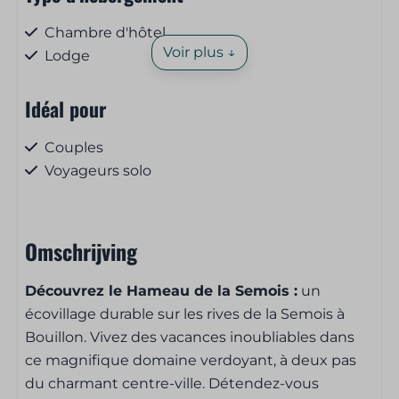
Chambre d'hôtel
Voir plus ↓
Lodge
Idéal pour
Couples
Voyageurs solo
Animaux
Omschrijving
Sans animaux
Découvrez le Hameau de la Semois :
un
Service (petit-)déjeuner
écovillage durable sur les rives de la Semois à
Bouillon. Vivez des vacances inoubliables dans
Pain et viennoiseries à commander
ce magnifique domaine verdoyant, à deux pas
du charmant centre-ville. Détendez-vous