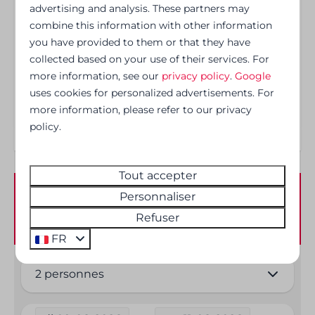
Sécurité
advertising and analysis. These partners may
À proximité de magnifiques itinéraires de
combine this information with other information
randonnée et de cyclisme
you have provided to them or that they have
Détecteur de fumée
Restaurant et bar conviviaux sur le domaine
collected based on your use of their services. For
Parking gratuit
more information, see our
privacy policy
.
Google
uses cookies for personalized advertisements. For
more information, please refer to our privacy
policy.
Tout accepter
Personnaliser
Disponibilité et prix
Refuser
FR
2 personnes