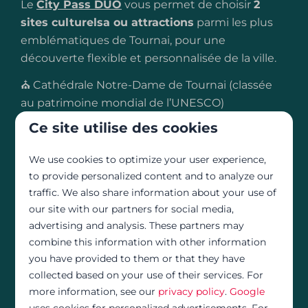
Le
City Pass DUO
vous permet de choisir
2
sites culturelsa ou attractions
parmi les plus
emblématiques de Tournai, pour une
découverte flexible et personnalisée de la ville.
⛪ Cathédrale Notre-Dame de Tournai (classée
au patrimoine mondial de l’UNESCO)
Ce site utilise des cookies
🎭 MuFIm – Musée de Folklore et des
Imaginaires
We use cookies to optimize your user experience,
🎨 Musée des Beaux-Arts de Tournai
to provide personalized content and to analyze our
traffic. We also share information about your use of
🐾 Musée d’Histoire naturelle et Vivarium
our site with our partners for social media,
advertising and analysis. These partners may
🛍️ Shopping dans le centre-ville et ses
combine this information with other information
boutiques locales
you have provided to them or that they have
collected based on your use of their services. For
Partez à la découverte de Tournai !
more information, see our
privacy policy
.
Google
uses cookies for personalized advertisements. For