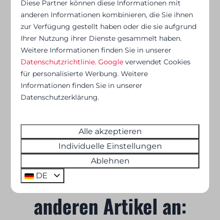
Diese Partner können diese Informationen mit
anderen Informationen kombinieren, die Sie ihnen
Fordern Sie gerne einen Katalog an, um
zur Verfügung gestellt haben oder die sie aufgrund
Inspiration für ein erfolgreiches Seminar zu
Ihrer Nutzung ihrer Dienste gesammelt haben.
erhalten. Möchten Sie Ihre Firmenveranstaltung
Weitere Informationen finden Sie in unserer
reservieren? Das Team von Floreal Group hilft
Datenschutzrichtlinie
.
Google
verwendet Cookies
Ihnen gerne weiter.
für personalisierte Werbung. Weitere
Informationen finden Sie in unserer
Datenschutzerklärung.
Kontaktieren Sie uns hier!
Alle akzeptieren
Individuelle Einstellungen
Ablehnen
Sehen Sie sich unsere
DE
anderen Artikel an: