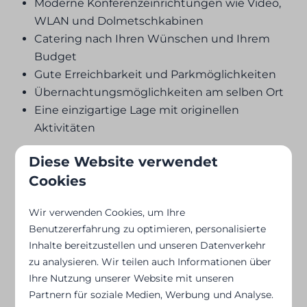
Moderne Konferenzeinrichtungen wie Video,
WLAN und Dolmetschkabinen
Catering nach Ihren Wünschen und Ihrem
Budget
Gute Erreichbarkeit und Parkmöglichkeiten
Übernachtungsmöglichkeiten am selben Ort
Eine einzigartige Lage mit originellen
Aktivitäten
Diese Website verwendet
Cookies
Suchen Sie den perfekten
Wir verwenden Cookies, um Ihre
Benutzererfahrung zu optimieren, personalisierte
Ort für Ihr originelles
Inhalte bereitzustellen und unseren Datenverkehr
zu analysieren. Wir teilen auch Informationen über
Ihre Nutzung unserer Website mit unseren
Seminar?
Partnern für soziale Medien, Werbung und Analyse.