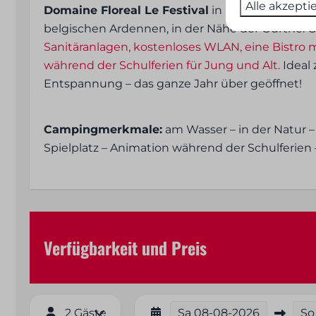
Alle akzepti
Domaine Floreal Le Festival
in Rendeux: ein g
< 100 m²
Zentrale La
belgischen Ardennen, in der Nähe der Ourthe. G
Elektrizität
Abendsonn
Sanitäranlagen, kostenloses WLAN, eine Bistro m
Freistehend
während der Schulferien für Jung und Alt.
Ideal
In der Nähe 
Entspannung – das ganze Jahr über geöffnet!
In der Nähe
Toilettenblock
Am Wasser
Campingmerkmale:
am Wasser – in der Natur 
Spielplatz – Animation während der Schulferien
Sicherheit
Feuerlöscher
Verfügbarkeit und Preis
2 Gäste
Sa
08-08-2026
So