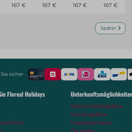
167 €
167 €
167 €
167 €
Später
Sie sicher
ie Floreal Holidays
Unterkunftsmöglichkeite
Wohnmobilstellplätze
Campingplätze
utscheine
Urlaubsdomänen
n
Ökodörfer