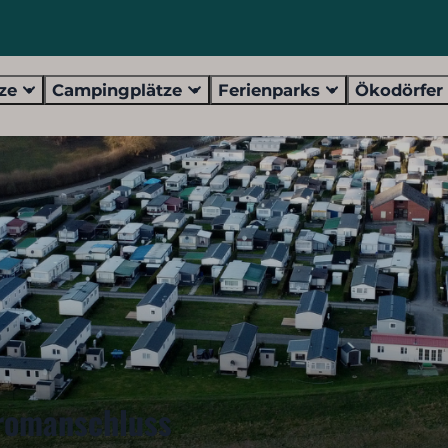
tze
Campingplätze
Ferienparks
Ökodörfe
tromanschluss