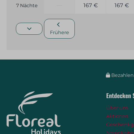
—
167 €
167 €
7 Nächte
Frühere
Bezahlen 
Entdecken S
Über uns
Aktionen
Geschenkg
Neuigkeite