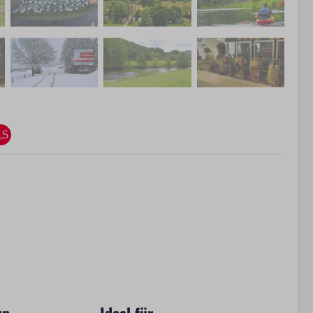
,5
yp
Ideal für