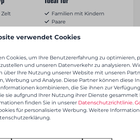
 Zelt
Familien mit Kindern
Paare
Senioren
site verwendet Cookies
Gruppen
Alleinreisende
Haustierfreundlich
n Cookies, um Ihre Benutzererfahrung zu optimieren, pe
 mehr ↓
tzustellen und unseren Datenverkehr zu analysieren. Wir
eit
Frühstücks- und
n über Ihre Nutzung unserer Website mit unseren Partn
en, Werbung und Analyse. Diese Partner können diese I
Mittagessensservice
n dem Stellplatz
nformationen kombinieren, die Sie ihnen zur Verfügung
t erlaubt
ie sie aufgrund Ihrer Nutzung ihrer Dienste gesammelt
Brot und Gebäck
rmationen finden Sie in unserer
Datenschutzrichtlinie
.
G
vorbestellbar
okies für personalisierte Werbung. Weitere Information
atenschutzerklärung.
lplatzes
Unterhaltung
ssonne
Wi-Fi