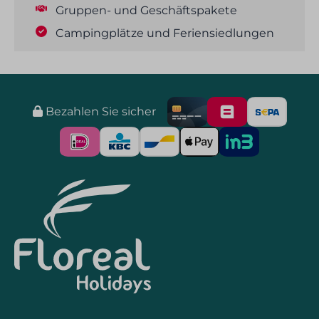
Gruppen- und Geschäftspakete
Flachbildfernseher
Campingplätze und Feriensiedlungen
Außenbereich
Terrasse
Gartenmöbel
Bezahlen Sie sicher
Lounge-Set
Sonnenschirm
Parken: 1
Waschen und Trocknen
Wäscherei im Hotel oder Campingplatz
Trockner
Heizung und Kühlung