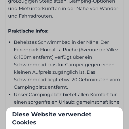
Barrierefreiheit
großzügigen Stellplätzen, Glamping-Optionen
und Mietunterkünften in der Nähe von Wander-
Parken neben dem Stellplatz / der Unterkunft
und Fahrradrouten.
erlaubt
Praktische Infos:
Frühstücks- und Mittagessensservice
Beheiztes Schwimmbad in der Nähe: Der
Ferienpark Floreal La Roche (Avenue de Villez
Brot und Gebäck vorbestellbar
6; 100m entfernt) verfügt über ein
Schwimmbad, das für Camper gegen einen
Lage des Stellplatzes
kleinen Aufpreis zugänglich ist. Das
Schwimmbad liegt etwa 20 Gehminuten vom
Nachmittagssonne
Campingplatz entfernt.
In der Nähe des Spielplatzes
Unser Campingplatz bietet allen Komfort für
Ruhige Lage
einen sorgenfreien Urlaub: gemeinschaftliche
Schatten
Sanitäranlagen mit Duschen, Toiletten und
Am Wasser
Diese Website verwendet
Waschbecken – Außenbad 100 m entfernt
Cookies
und Spielplätze – Sportplätze
Schlafzimmer