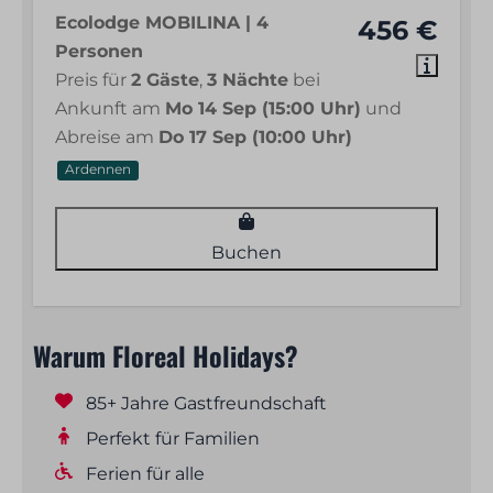
Ecolodge MOBILINA | 4
456 €
Handtücher
Personen
Duschgel und Shampoo
Preis für
2 Gäste
,
3 Nächte
bei
Haartrockner
Ankunft am
Mo 14 Sep (15:00 Uhr)
und
Küchentücher
Abreise am
Do 17 Sep (10:00 Uhr)
Kaffeefilter oder Kapseln (je nach Gerät)
Grundvorrat wie Salz, Pfeffer und Öl
Ardennen
Kinderfreundliche Einrichtungen
Buchen
Babybett verfügbar (auf Anfrage)
Hochstuhl (auf Anfrage)
Kindersichere Steckdosen
Warum Floreal Holidays?
Laufstall
85+ Jahre Gastfreundschaft
Unterhaltung
Perfekt für Familien
Ferien für alle
Wi-Fi