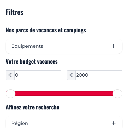
Filtres
Nos parcs de vacances et campings
Équipements
Votre budget vacances
Piscine extérieure (11)
Piscine intérieure
€
€
Pataugeoire
Restaurant / bar (11)
Restaurant avec vue panoramique
Affinez votre recherche
Epicerie
Région
Laverie