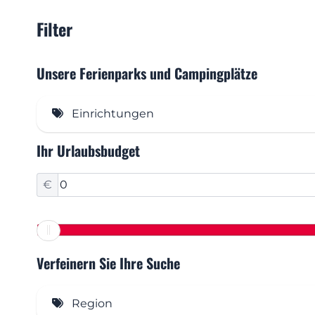
Filter
Unsere Ferienparks und Campingplätze
Einrichtungen
Ihr Urlaubsbudget
Freibad (11)
Hallenbad
€
Kinderplanschbecken
Restaurant / Bar (11)
Restaurant mit Panoramablick
Verfeinern Sie Ihre Suche
Supermarkt
Region
Waschsalon