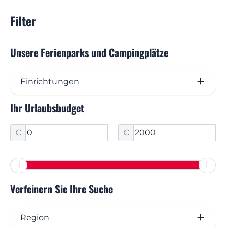
Filter
Unsere Ferienparks und Campingplätze
Einrichtungen
Ihr Urlaubsbudget
Freibad (33)
Hallenbad (3)
€
€
Kinderplanschbecken (10)
Restaurant / Bar (97)
Restaurant mit Panoramablick (16)
Verfeinern Sie Ihre Suche
Supermarkt (9)
Region
Waschsalon (34)