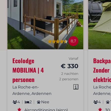
8,7
Ecolodge
Backpa
Vanaf
€ 330
MOBILINA | 4
Zonder
2 nachten
personen
elektric
2 personen
La Roche-en-
La Roche
Ardenne, Ardennen
Ardenne
4
2
Nee
4
Airconditioning (airco)
30