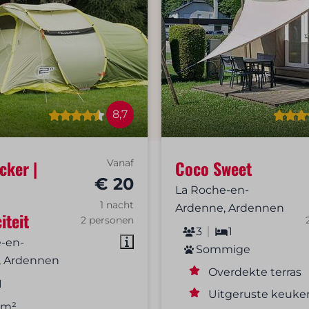
8,7
cker |
Coco Sweet
Vanaf
€ 20
La Roche-en-
1 nacht
Ardenne, Ardennen
iteit
2 personen
3
1
-en-
Sommige
, Ardennen
Overdekte terras
1
Uitgeruste keuke
 m²