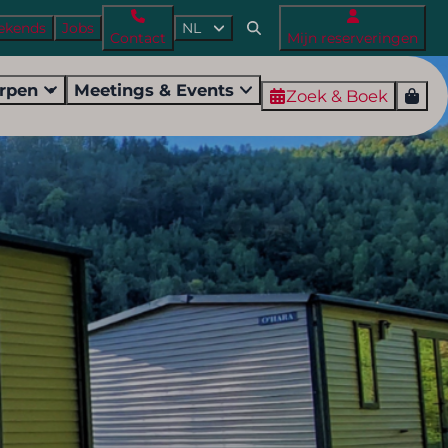
ekends
Jobs
NL
Contact
Mijn reserveringen
orpen
Meetings & Events
Zoek & Boek