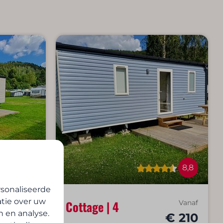
9,1
8,8
sonaliseerde
atie over uw
Cottage | 4
Vanaf
Vanaf
n en analyse.
€ 270
€ 210