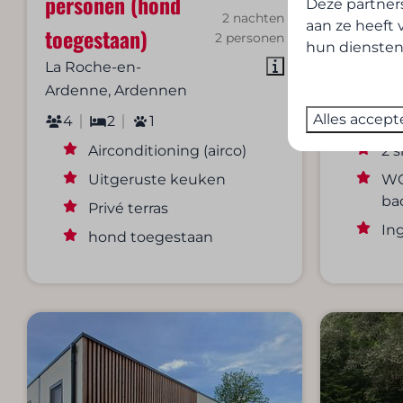
personen (hond
MOBIWO
Deze partner
2 nachten
aan ze heeft 
toegestaan)
person
2 personen
hun diensten
La Roche-en-
La Roche
Ardenne, Ardennen
Ardenne
Alles accept
4
2
1
4
Airconditioning (airco)
2 
Uitgeruste keuken
WC
ba
Privé terras
In
hond toegestaan