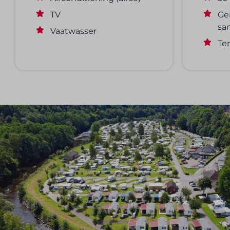
TV
Ge
san
Vaatwasser
Te