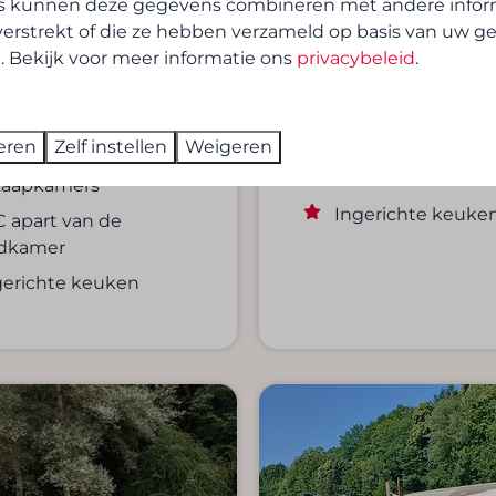
OD | 4
personen
s kunnen deze gegevens combineren met andere inform
2 nachten
verstrekt of die ze hebben verzameld op basis van uw g
en
La Roche-en-
2 personen
. Bekijk voor meer informatie ons
privacybeleid
.
Ardenne, Ardennen
-en-
6
Nee
, Ardennen
3 slaapkamers
eren
Zelf instellen
Weigeren
2
Nee
Privé terras
slaapkamers
Ingerichte keuke
 apart van de
dkamer
gerichte keuken