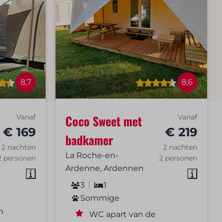
8,7
8,6
Coco Sweet met
Vanaf
Vanaf
€ 169
€ 219
badkamer
2 nachten
2 nachten
La Roche-en-
2 personen
2 personen
Ardenne, Ardennen
3
1
Sommige
n
WC apart van de