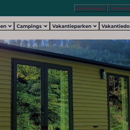
Aanbiedingen
Themawe
ken
Campings
Vakantieparken
Vakantied