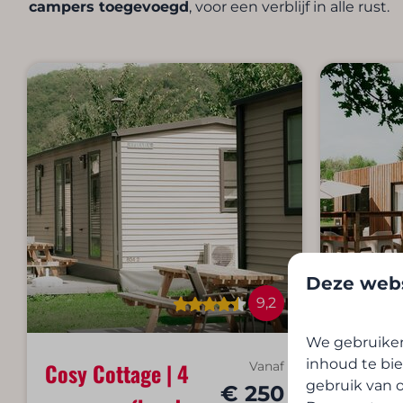
campers toegevoegd
, voor een verblijf in alle rust.
Deze webs
9,2
We gebruiken
inhoud te bie
Cosy Cottage | 4
Ecolod
Vanaf
gebruik van o
€ 250