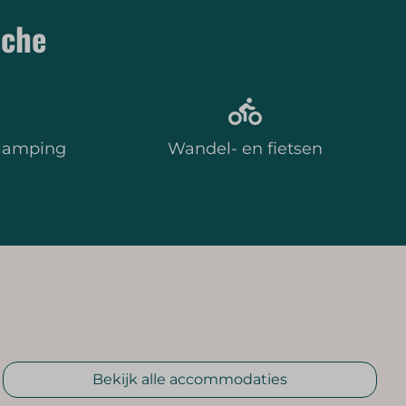
oche
glamping
Wandel- en fietsen
Bekijk alle accommodaties