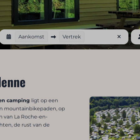
Aankomst
Vertrek
denne
ren camping
ligt op een
 en mountainbikepaden, op
m van La Roche-en-
ten, de rust van de